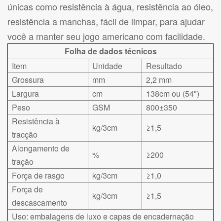
únicas como resistência à água, resistência ao óleo,
resistência a manchas, fácil de limpar, para ajudar
você a manter seu jogo americano com facilidade.
Folha de dados técnicos
Item
Unidade
Resultado
Grossura
mm
2,2 mm
Largura
cm
138cm ou (54")
Peso
GSM
800±350
Resistência à
kg/3cm
≥1,5
tracção
Alongamento de
%
≥200
tração
Força de rasgo
kg/3cm
≥1,0
Força de
kg/3cm
≥1,5
descascamento
Uso: embalagens de luxo e capas de encadernação