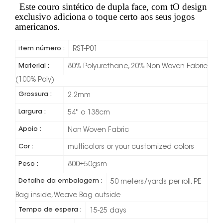
Este couro sintético de dupla face, com t
O design
exclusivo adiciona o toque certo aos seus jogos
americanos.
item número :
RST-P01
Material :
80% Polyurethane, 20% Non Woven Fabric
(100% Poly)
Grossura :
2.2mm
Largura :
54'' o 138cm
Apoio :
Non Woven Fabric
Cor :
multicolors or your customized colors
Peso :
800±50gsm
Detalhe da embalagem :
50 meters/yards per roll, PE
Bag inside, Weave Bag outside
Tempo de espera :
15-25 days