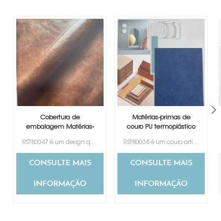
Cobertura de
Matérias-primas de
embalagem Matérias-
couro PU termoplástico
primas de couro PU
RST80047 é um design que imita couro genuíno. Tem uma boa sensação de toque como a pele.
RST80038 é um couro artificial que muda de cor com um bom design que imita o couro genuíno.
termoplástico
CONSULTE MAIS
CONSULTE MAIS
INFORMAÇÃO
INFORMAÇÃO