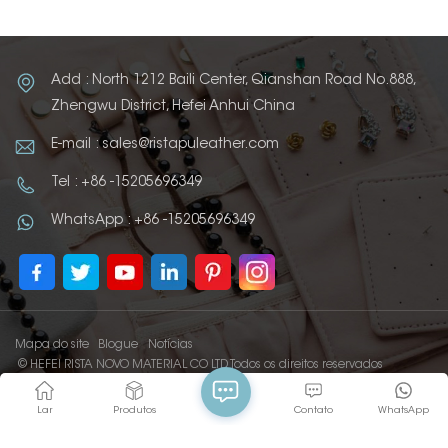
Add : North 1212 Baili Center, Qianshan Road No.888,
Zhengwu District, Hefei Anhui China
E-mail : sales@ristapuleather.com
Tel : +86 -15205696349
WhatsApp : +86 -15205696349
Mapa do site
Blogue
Notícias
© HEFEI RISTA NOVO MATERIAL CO LTD Todos os direitos reservados
IPv6 REDE SUPORTADA
Lar
Produtos
Contato
WhatsApp