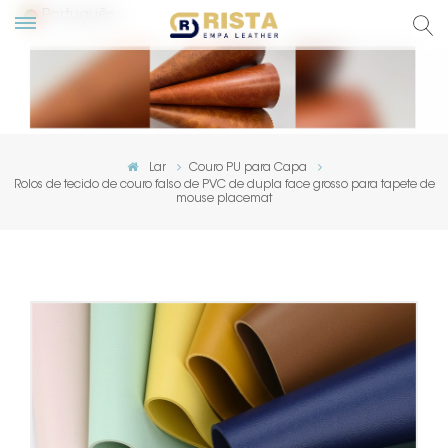
Português
English
Русский
Lar
Couro PU para Capa
Rolos de tecido de couro falso de PVC de dupla face grosso para tapete de
Español
mouse placemat
Português