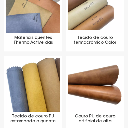
Materiais quentes
Tecido de couro
Thermo Active das
termocrômico Color
calças de brim do rolo
Chang PU para etiqueta
do couro do plutônio da
jeans
etiqueta da imprensa
Tecido de couro PU
Couro PU de couro
estampado a quente
artificial de alta
para etiqueta jeans
qualidade para matérias-