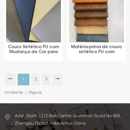
Couro Sintético PU com
Matéria-prima de couro
Mudança de Cor para
sintético PU com
Matéria-Prima de Rótulo
etiqueta de mudança
de cor
1
2
3
Um Total De
3
Páginas
Add : North 1212 Baili Center, Qianshan Road No.888,
Zhengwu District, Hefei Anhui China