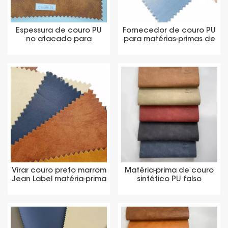
Espessura de couro PU
Fornecedor de couro PU
no atacado para
para matérias-primas de
matéria-prima de
etiquetas de jeans
etiqueta
Virar couro preto marrom
Matéria-prima de couro
Jean Label matéria-prima
sintético PU falso
de couro PU
etiqueta jeans