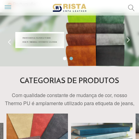
Português
English
Русский
Español
Português
CATEGORIAS DE PRODUTOS
Com qualidade constante de mudança de cor, nosso
Thermo PU
é amplamente utilizado para etiqueta de jeans,
capas de menu, capa de caderno e livro, capas de
produtos eletrônicos, encadernação para caixas de
presente, caixas de vinho, caixa de joias e embalagem etc.