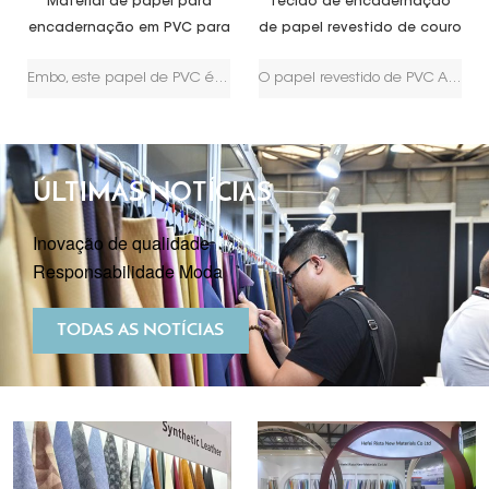
Material de papel para
Tecido de encadernação
encadernação em PVC para
de papel revestido de couro
Encuadernacion
sintético de PVC
Embo, este papel de PVC é conhecido por sua durabilidade, resistência à água e resistência a rasgos, adequado para capas de caixas rígidas, capas duras de diários, capas de teses, etc.
O papel revestido de PVC Amstong é feito de polpa de madeira de alta qualidade e revestido com PVC de alta qualidade. Com cores clássicas, é adequado para capas de caixas rígidas, capas de diários, capas de teses, etc.
termoplástico
ÚLTIMAS NOTÍCIAS
Inovação de qualidade
Responsabilidade Moda
TODAS AS NOTÍCIAS