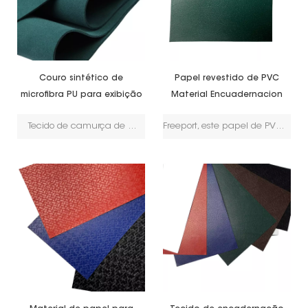
Couro sintético de
Papel revestido de PVC
microfibra PU para exibição
Material Encuadernacion
de joias
Tecido de camurça de microfibra e couroA microfibra de camurça é um material popular para a exibição de joias devido à sua textura macia e aparência elegante. Ela proporciona um fundo luxuoso que realça a apresentação das peças. O material é frequentemente usado em estojos de joias, bandejas, bolsas e outros acessórios de exibição para apresentar anéis, brincos, pulseiras e colares de forma eficaz. A maciez e a natureza não abrasiva da microfibra de camurça ajudam a proteger as joias contra arranhões e danos, além de adicionar um toque de sofisticação à apresentação.
Freeport, este papel de PVC pode imitar a aparência do pergaminho tradicional, este tipo de papel pode ser usado para um toque clássico ou antigo.