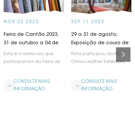
NOV 02 2023
SEP 11 2023
Feira de Cantão 2023,
29 a 31 de agosto,
31 de outubro a 04 de
Exposição de couro de
novembro
toda a China, Novo
Esta é a sexta vez que
Rista participou da All
Centro Internacional
participamos da Feira de
China Leather Exhibition,
de Exposições de
Cantão. Nesta feira
de 29 a 31 de agosto, no
Xangai
lançamos muitas
Novo Centro Internacional
CONSULTE MAIS
CONSULTE MAIS
novidades em couro
de Exposições de Xangai.
INFORMAÇÃO
INFORMAÇÃO
sintético termo PU, lindo
Apresentamos nossos
design e ampla coleção
novos desenvolvimentos
de co...
de Couro Sintético Ther...