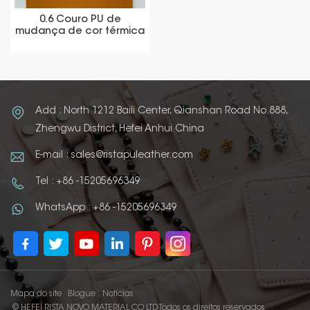
0.6 Couro PU de
mudança de cor térmica
para matérias-primas de
notebook
Add : North 1212 Baili Center, Qianshan Road No.888,
Zhengwu District, Hefei Anhui China
E-mail : sales@ristapuleather.com
Tel : +86 -15205696349
WhatsApp : +86 -15205696349
Mapa do site
Blogue
Notícias
© HEFEI RISTA NOVO MATERIAL CO LTD Todos os direitos reservados