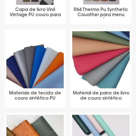
Capa de livro Vinil
R64 Thermo Pu Synthetic
Vintage PU couro para
Couather para menu
notebooks
notebook Álbum de
notebook
Materiais de tecido de
Material de pano de livro
couro sintético PU
de couro sintético
estampado
barato com mudança
termicamente para
de cor térmica PU
diário