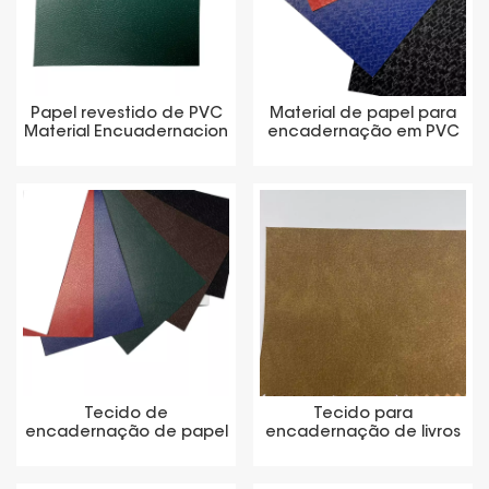
Papel revestido de PVC
Material de papel para
Material Encuadernacion
encadernação em PVC
para Encuadernacion
Tecido de
Tecido para
encadernação de papel
encadernação de livros
revestido de couro
em poliuretano
sintético de PVC
termoplástico, papel
termoplástico
revestido em PVC, folhas