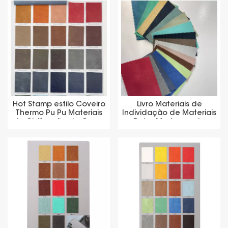
de couro sintético
Hot Stamp estilo Coveiro
Livro Materiais de
Thermo Pu Pu Materiais
Individação de Materiais
de Civilização de Couro
Retro Mudança de
Síntéticos
Couro PU sintético
Fornecedor