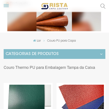
Português
English
Русский
Lar
Couro PU para Capa
Español
CATEGORIAS DE PRODUTOS
Português
Couro Thermo PU para Embalagem Tampa da Caixa