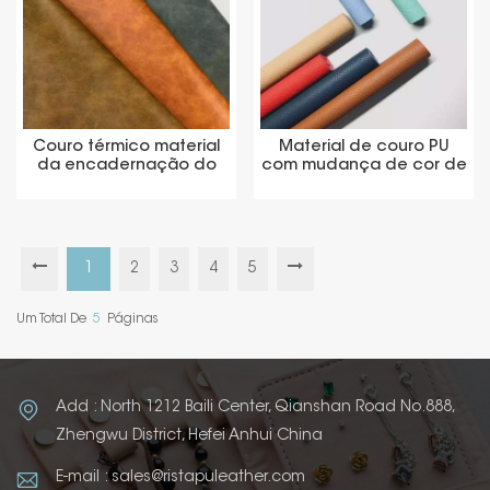
Couro térmico material
Material de couro PU
da encadernação do
com mudança de cor de
plutônio da mudança da
temperatura de carimbo
cor do material da capa
quente
do livro
1
2
3
4
5
Um Total De
5
Páginas
Add : North 1212 Baili Center, Qianshan Road No.888,
Zhengwu District, Hefei Anhui China
E-mail : sales@ristapuleather.com