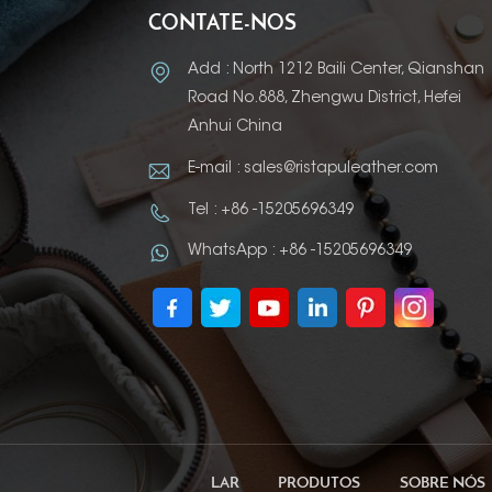
CONTATE-NOS
Add : North 1212 Baili Center, Qianshan
Road No.888, Zhengwu District, Hefei
Anhui China
E-mail : sales@ristapuleather.com
Tel : +86 -15205696349
WhatsApp : +86 -15205696349
LAR
PRODUTOS
SOBRE NÓS