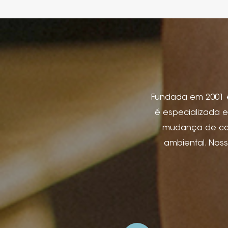
Fundada em 2001 em
é especializada e
mudança de cor,
ambiental. Nos
etiqueta de jeans
produtos eletr
pacote de joi
aplicativos de hos
e relevo, impre