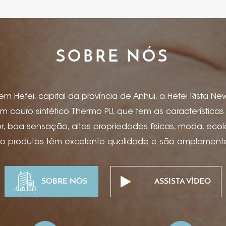
SOBRE NÓS
 Hefei, capital da província de Anhui, a Hefei Rista New 
m couro sintético Thermo PU, que tem as característica
 boa sensação, altas propriedades físicas, moda, eco
so produtos têm excelente qualidade e são amplamente 
, capas de menu, artigos de papelaria, caderno e capa 
ônicos, encadernação para caixas de presente, caixas de
SOBRE NÓS
ASSISTA VÍDEO
as, suprimentos para mesa de hotel, projetos especiais
pitalidade de ponta, etc. Estampagem de folha, impress
ssão offset, serigrafia, hot stamping, bronzeamento, ma