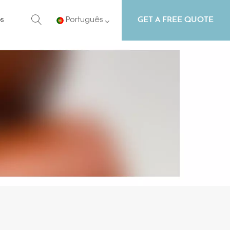
GET A FREE QUOTE
s
Português
English
Русский
Español
Português