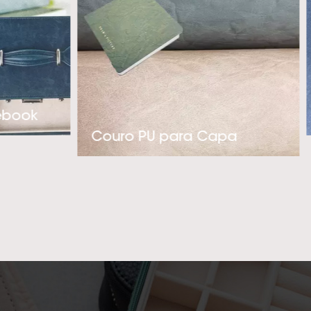
luxo. Com nossa
gem pró-ativa na
 nossos clientes’
PU térmico polidor
ticadas, por favor,
ebook
o mais profissional
Couro PU para Capa
r uma cooperação