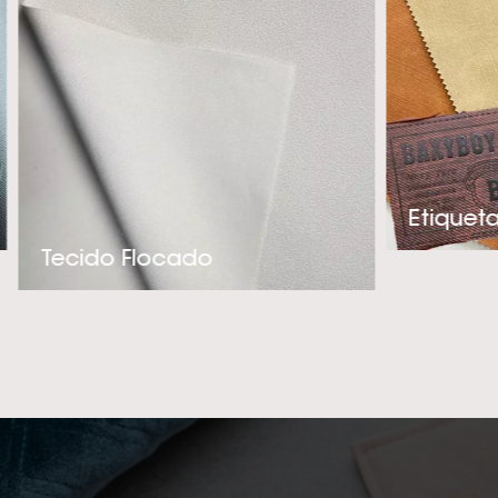
e adequado par
experiência téc
criação de produ
precisa. Se você 
de alta qualidade 
entre em contato c
e melhor fornec
Tecido Flocado