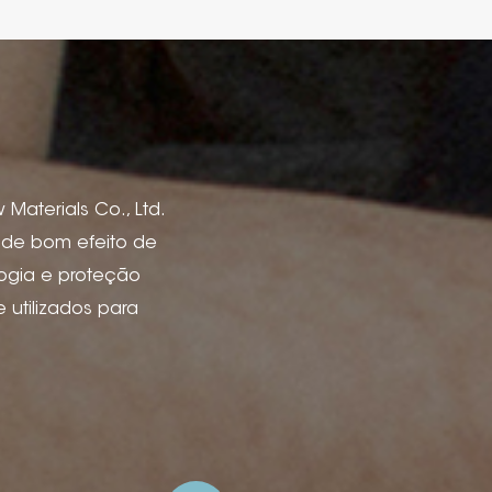
Materials Co., Ltd.
s de bom efeito de
logia e proteção
utilizados para
de livro, capas de
 vinho, caixa e
 de anúncios e
ão de tinta, deboss
lha de arame com