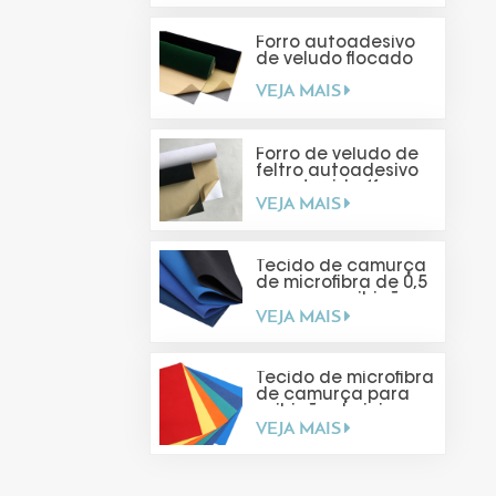
Forro autoadesivo
de veludo flocado
VEJA MAIS
Forro de veludo de
feltro autoadesivo
para tecido (faça
VEJA MAIS
você mesmo)
Tecido de camurça
de microfibra de 0,5
mm para exibição
VEJA MAIS
de joias
Tecido de microfibra
de camurça para
exibição de joias
VEJA MAIS