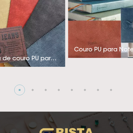
a a indústria de rótulos, embalagens e coberturas de 
nica e pensamento inovador, a Rista adota uma aborda
tos econômicos e de aplicação específica para atender
estiver procurando por um fornecedor de couro sintético 
para sua indústria de roupas, capas ou embalagens sofis
Couro PU para Not
onosco! A visão da empresa é tentando para se tornar 
Etiqueta de couro PU para jeans
edor de couro sintético PU térmico! Ansiosos para cria
profunda com você!