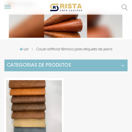
Português
English
Русский
Lar
Couro artificial térmico para etiqueta de jeans
Español
CATEGORIAS DE PRODUTOS
Português