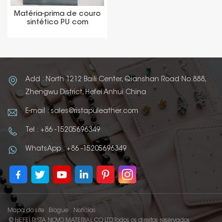
Matéria-prima de couro
sintético PU com
etiqueta de mudança
de cor
Add : North 1212 Baili Center, Qianshan Road No.888,
Zhengwu District, Hefei Anhui China
E-mail : sales@ristapuleather.com
Tel : +86 -15205696349
WhatsApp : +86 -15205696349
Mapa do site
Blogue
Notícias
© HEFEI RISTA NOVO MATERIAL CO LTD Todos os direitos reservados