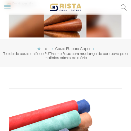
Português
English
Русский
Lar
Couro PU para Capa
Tecido de couro sintético PU Thermo Faux com mudança de cor suave para
Español
matérias-primas de diário
Português