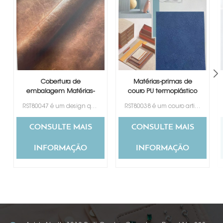
Cobertura de
Matérias-primas de
embalagem Matérias-
couro PU termoplástico
primas de couro PU
RST80047 é um design que imita couro genuíno. Tem uma boa sensação de toque como a pele.
RST80038 é um couro artificial que muda de cor com um bom design que imita o couro genuíno.
termoplástico
CONSULTE MAIS
CONSULTE MAIS
INFORMAÇÃO
INFORMAÇÃO