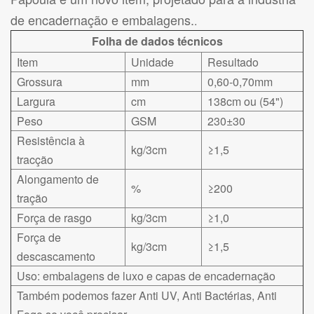
de encadernação e embalagens.
.
Folha de dados técnicos
Item
Unidade
Resultado
Grossura
mm
0,60-0,70mm
Largura
cm
138cm ou (54")
Peso
GSM
230±30
Resistência à
kg/3cm
≥1,5
tracção
Alongamento de
%
≥200
tração
Força de rasgo
kg/3cm
≥1,0
Força de
kg/3cm
≥1,5
descascamento
Uso: embalagens de luxo e capas de encadernação
Também podemos fazer Anti UV, Anti Bactérias, Anti