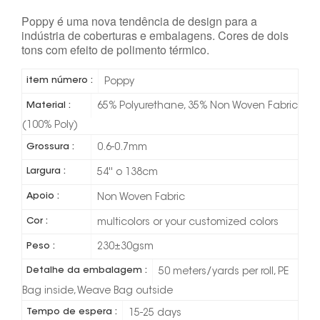
Poppy é uma nova tendência de design para a
indústria de coberturas e embalagens. Cores de dois
tons com efeito de polimento térmico.
item número :
Poppy
Material :
65% Polyurethane, 35% Non Woven Fabric
(100% Poly)
Grossura :
0.6-0.7mm
Largura :
54'' o 138cm
Apoio :
Non Woven Fabric
Cor :
multicolors or your customized colors
Peso :
230±30gsm
Detalhe da embalagem :
50 meters/yards per roll, PE
Bag inside, Weave Bag outside
Tempo de espera :
15-25 days