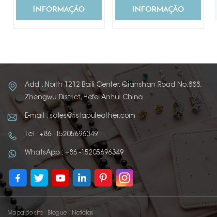
INFORMAÇÃO
INFORMAÇÃO
Add : North 1212 Baili Center, Qianshan Road No.888,
Zhengwu District, Hefei Anhui China
E-mail : sales@ristapuleather.com
Tel : +86 -15205696349
WhatsApp : +86 -15205696349
Mapa do site
Blogue
Notícias