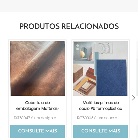
PRODUTOS RELACIONADOS
Cobertura de
Matérias-primas de
embalagem Matérias-
couro PU termoplástico
primas de couro PU
RST80047 é um design que imita couro genuíno. Tem uma boa sensação de toque como a pele.
RST80038 é um couro artificial que muda de cor com um bom design que imita o couro genuíno.
termoplástico
CONSULTE MAIS
CONSULTE MAIS