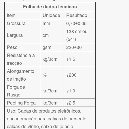
Folha de dados técnicos
Item
Unidade
Resultado
Grossura
mm
0,70±0,05
138 cm ou
Largura
cm
(54")
Peso
gsm
220±30
Resistência à
kg/3cm
≥1,5
tracção
Alongamento
%
≥200
de tração
Força de
kg/3cm
≥1,0
Rasgo
Peeling Força
kg/3cm
≥2,5
Uso: Capas de produtos eletrônicos,
encadernação para caixas de presente,
caixas de vinho, caixa de joias e