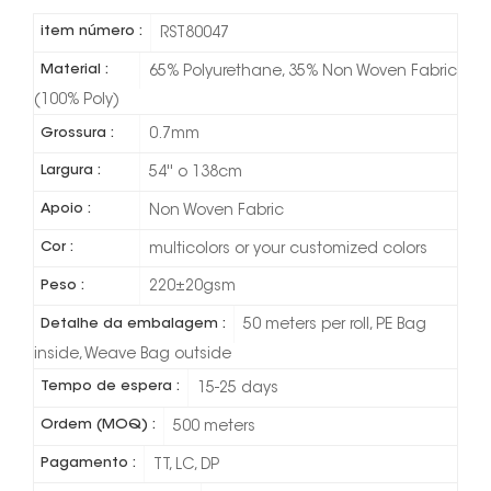
item número :
RST80047
Material :
65% Polyurethane, 35% Non Woven Fabric
(100% Poly)
Grossura :
0.7mm
Largura :
54'' o 138cm
Apoio :
Non Woven Fabric
Cor :
multicolors or your customized colors
Peso :
220±20gsm
Detalhe da embalagem :
50 meters per roll, PE Bag
inside, Weave Bag outside
Tempo de espera :
15-25 days
Ordem (MOQ) :
500 meters
Pagamento :
TT, LC, DP