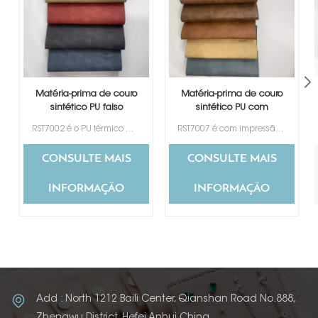
Matéria-prima de couro
Matéria-prima de couro
sintético PU falso
sintético PU com
etiqueta jeans
etiqueta de mudança
RST7002 é o PU térmico mais popular e mais vendido para etiqueta de jeans, disponível em uma variedade de cores para sua seleção. Seu design de textura especial é preferido por muitos clientes de diferentes países.
RST7007 é com impressão de design em nuvem, 7 cores para sua escolha.
de cor
CONSULTE MAIS
CONSULTE MAIS
INFORMAÇÃO
INFORMAÇÃO
Add : North 1212 Baili Center, Qianshan Road No.888,