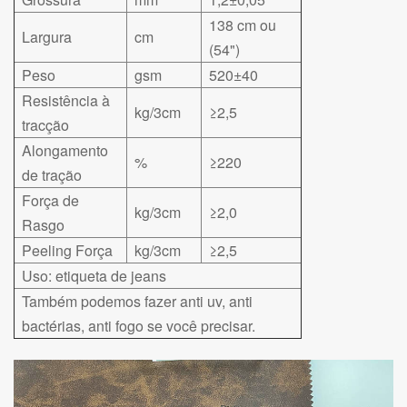
138 cm ou
Largura
cm
(54")
Peso
gsm
520±40
Resistência à
kg/3cm
≥2,5
tracção
Alongamento
%
≥220
de tração
Força de
kg/3cm
≥2,0
Rasgo
Peeling Força
kg/3cm
≥2,5
Uso: etiqueta de jeans
Também podemos fazer anti uv, anti
bactérias, anti fogo se você precisar.