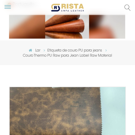
Português
English
Русский
Lar
Etiqueta de couro PU para jeans
Couro Thermo PU Raw para Jean Label Raw Material
Español
Português