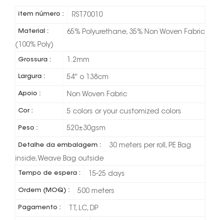
item número :
RST70010
Material :
65% Polyurethane, 35% Non Woven Fabric
(100% Poly)
Grossura :
1.2mm
Largura :
54'' o 138cm
Apoio :
Non Woven Fabric
Cor :
5 colors or your customized colors
Peso :
520±30gsm
Detalhe da embalagem :
30 meters per roll, PE Bag
inside, Weave Bag outside
Tempo de espera :
15-25 days
Ordem (MOQ) :
500 meters
Pagamento :
TT, LC, DP