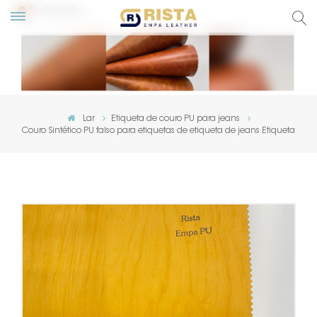
Português
English
Русский
Lar
Etiqueta de couro PU para jeans
Couro Sintético PU falso para etiquetas de etiqueta de jeans Etiqueta
Español
Português