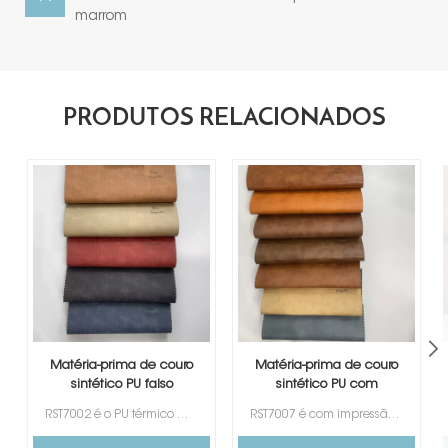
marrom
PRODUTOS RELACIONADOS
Matéria-prima de couro
Matéria-prima de couro
sintético PU falso
sintético PU com
etiqueta jeans
etiqueta de mudança
RST7002 é o PU térmico mais popular e mais vendido para etiqueta de jeans, disponível em uma variedade de cores para sua seleção. Seu design de textura especial é preferido por muitos clientes de diferentes países.
RST7007 é com impressão de design em nuvem, 7 cores para sua escolha.
de cor