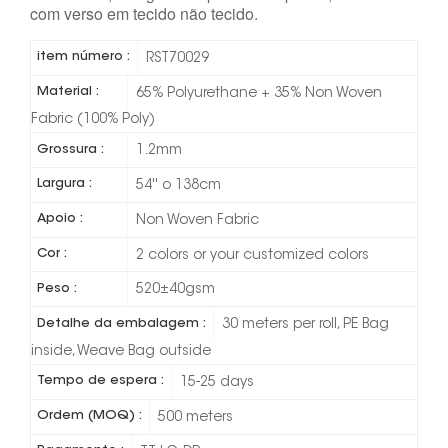
com verso em tecido não tecido.
item número :
RST70029
Material :
65% Polyurethane + 35% Non Woven
Fabric (100% Poly)
Grossura :
1.2mm
Largura :
54'' o 138cm
Apoio :
Non Woven Fabric
Cor :
2 colors or your customized colors
Peso :
520±40gsm
Detalhe da embalagem :
30 meters per roll, PE Bag
inside, Weave Bag outside
Tempo de espera :
15-25 days
Ordem (MOQ) :
500 meters