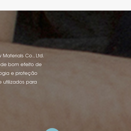
Materials Co., Ltd.
s de bom efeito de
logia e proteção
utilizados para
de livro, capas de
 vinho, caixa e
 de anúncios e
ão de tinta, deboss
lha de arame com