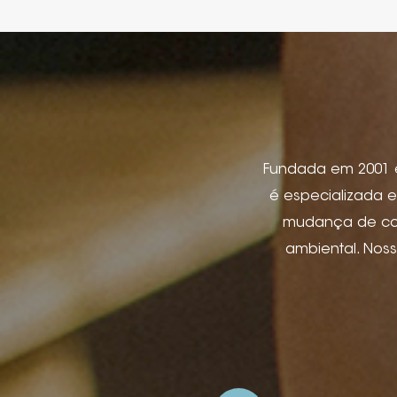
Fundada em 2001 em
é especializada e
mudança de cor,
ambiental. Nos
etiqueta de jeans
produtos eletr
pacote de joi
aplicativos de hos
e relevo, impre