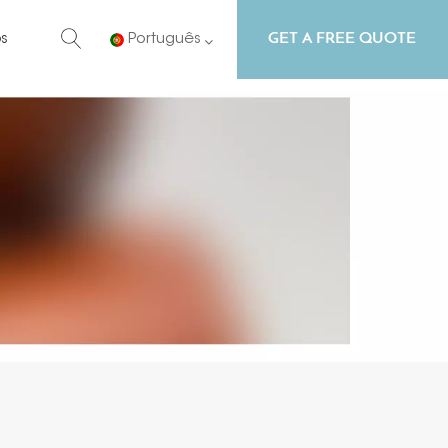
GET A FREE QUOTE
s
Português
English
Русский
Español
Português