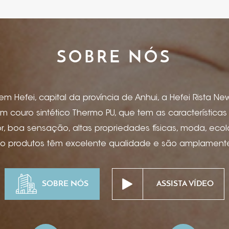
SOBRE NÓS
 Hefei, capital da província de Anhui, a Hefei Rista New 
m couro sintético Thermo PU, que tem as característica
 boa sensação, altas propriedades físicas, moda, eco
so produtos têm excelente qualidade e são amplamente 
, capas de menu, artigos de papelaria, caderno e capa 
ônicos, encadernação para caixas de presente, caixas de
SOBRE NÓS
ASSISTA VÍDEO
as, suprimentos para mesa de hotel, projetos especiais
pitalidade de ponta, etc. Estampagem de folha, impress
ssão offset, serigrafia, hot stamping, bronzeamento, ma