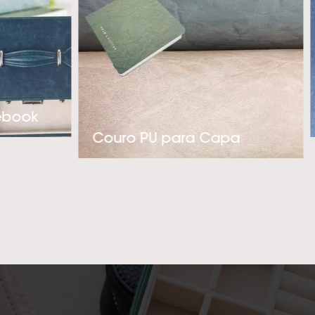
luxo. Com nossa
gem pró-ativa na
 nossos clientes’
PU térmico polidor
ticadas, por favor,
ebook
o mais profissional
Couro PU para Capa
r uma cooperação