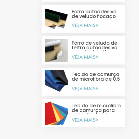
Forro autoadesivo
de veludo flocado
VEJA MAIS
Forro de veludo de
feltro autoadesivo
para tecido (faça
VEJA MAIS
você mesmo)
Tecido de camurça
de microfibra de 0,5
mm para exibição
VEJA MAIS
de joias
Tecido de microfibra
de camurça para
exibição de joias
VEJA MAIS