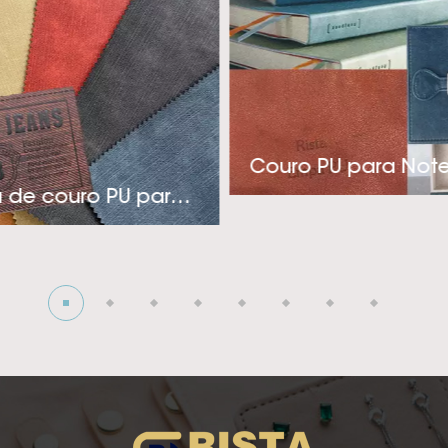
a a indústria de rótulos, embalagens e coberturas de 
nica e pensamento inovador, a Rista adota uma aborda
tos econômicos e de aplicação específica para atender
estiver procurando por um fornecedor de couro sintético 
para sua indústria de roupas, capas ou embalagens sofis
Couro PU para Not
onosco! A visão da empresa é tentando para se tornar 
Etiqueta de couro PU para jeans
edor de couro sintético PU térmico! Ansiosos para cria
profunda com você!