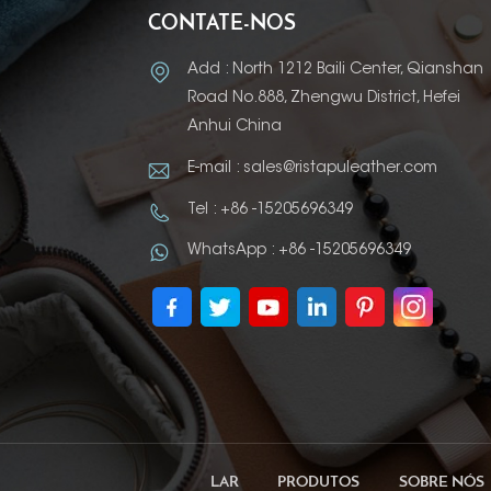
CONTATE-NOS
Add : North 1212 Baili Center, Qianshan
Road No.888, Zhengwu District, Hefei
Anhui China
E-mail : sales@ristapuleather.com
Tel : +86 -15205696349
WhatsApp : +86 -15205696349
LAR
PRODUTOS
SOBRE NÓS