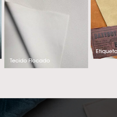
e adequado par
experiência téc
criação de produ
precisa. Se você 
de alta qualidade 
entre em contato c
e melhor fornec
Tecido Flocado