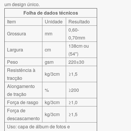
um design único.
Folha de dados técnicos
Item
Unidade
Resultado
0,60-
Grossura
mm
0,70mm
138cm ou
Largura
cm
(54")
Peso
gsm
220±30
Resistência à
kg/3cm
≥1,5
tracção
Alongamento
%
≥200
de tração
Força de rasgo
kg/3cm
≥1,0
Força de
kg/3cm
≥1,5
descascamento
Uso: capa de álbum de fotos e