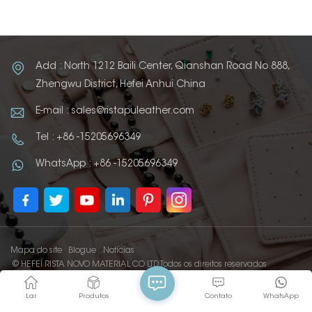
Add : North 1212 Baili Center, Qianshan Road No.888,
Zhengwu District, Hefei Anhui China
E-mail : sales@ristapuleather.com
Tel : +86 -15205696349
WhatsApp : +86 -15205696349
Mapa do site
Blogue
Notícias
© HEFEI RISTA NOVO MATERIAL CO LTD Todos os direitos reservados
IPv6 REDE SUPORTADA
Lar
Produtos
Contato
WhatsApp