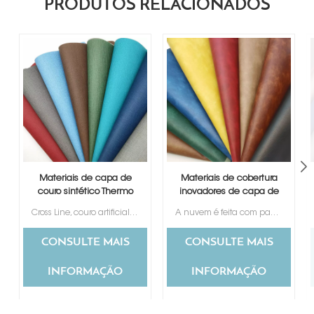
PRODUTOS RELACIONADOS
Materiais de capa de
Materiais de cobertura
couro sintético Thermo
inovadores de capa de
PU
álbum de fotos falso
Cross Line, couro artificial PU para capas de encadernação, confeccionado sem agredir a natureza e os animais, textura especial tipo têxtil.
A nuvem é feita com papel removível e depois impressa com um desenho semelhante a uma nuvem. É lindo e clássico, escolhido por muitos clientes.
Thermo PU
CONSULTE MAIS
CONSULTE MAIS
INFORMAÇÃO
INFORMAÇÃO