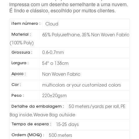
impressa com um desenho semelhante a uma nuvem.
É lindo e clássico, escolhido por muitos clientes.
item número :
Cloud
Material :
65% Polyurethane, 35% Non Woven Fabric
(100% Poly)
Grossura :
0.6-0.7mm
Largura :
54'' o 138cm
Apoio :
Non Woven Fabric
Cor :
multicolors or your customized colors
Peso :
220±20gsm
Detalhe da embalagem :
50 meters/yards per roll, PE
Bag inside, Weave Bag outside
Tempo de espera :
15-25 days
Ordem (MOQ) :
500 meters