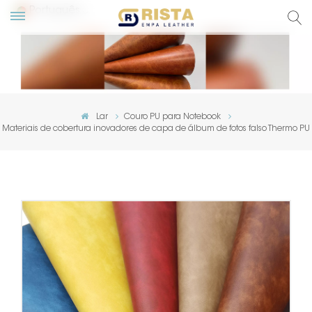
Português
English
Русский
Lar
Couro PU para Notebook
Materiais de cobertura inovadores de capa de álbum de fotos falso Thermo PU
Español
Português