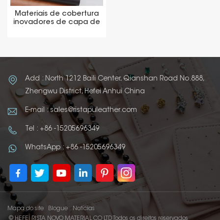
Materiais de cobertura
inovadores de capa de
álbum de fotos falso
Thermo PU
Add : North 1212 Baili Center, Qianshan Road No.888,
Zhengwu District, Hefei Anhui China
E-mail : sales@ristapuleather.com
Tel : +86 -15205696349
WhatsApp : +86 -15205696349
Mapa do site
Blogue
Notícias
© HEFEI RISTA NOVO MATERIAL CO LTD Todos os direitos reservados