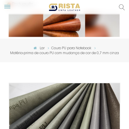
Português
English
Русский
Lar
Couro PU para Notebook
Matéria-prima de couro PU com mudança de cor de 0,7 mm cinza
Español
Português