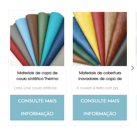
Materiais de capa de
Materiais de cobertura
couro sintético Thermo
inovadores de capa de
PU
álbum de fotos falso
Cross Line, couro artificial PU para capas de encadernação, confeccionado sem agredir a natureza e os animais, textura especial tipo têxtil.
A nuvem é feita com papel removível e depois impressa com um desenho semelhante a uma nuvem. É lindo e clássico, escolhido por muitos clientes.
Thermo PU
CONSULTE MAIS
CONSULTE MAIS
INFORMAÇÃO
INFORMAÇÃO