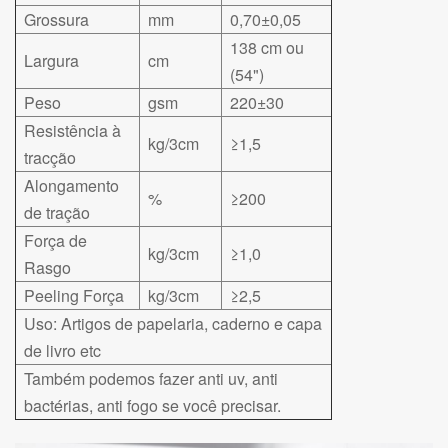
Grossura
mm
0,70±0,05
138 cm ou
Largura
cm
(54")
Peso
gsm
220±30
Resistência à
kg/3cm
≥1,5
tracção
Alongamento
%
≥200
de tração
Força de
kg/3cm
≥1,0
Rasgo
Peeling Força
kg/3cm
≥2,5
Uso: Artigos de papelaria, caderno e capa
de livro etc
Também podemos fazer anti uv, anti
bactérias, anti fogo se você precisar.