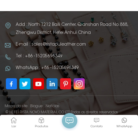
Add : North 1212 Baili Center, Qianshan Road No.888,
Zhengwu District, Hefei Anhui China
E-mail : sales@ristapuleather.com
Tel : +86 -15205696349
WhatsApp : +86 -15205696349
Mapa do site
Blogue
Notícias
© HEFEI RISTA NOVO MATERIAL CO LTD Todos os direitos reservados
IPv6 REDE SUPORTADA
Lar
Produtos
Contato
WhatsApp