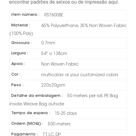
encontrar padrões de seixos ou de impressão aqui.
item número :
RST6008E
Material :
65% Polyurethane, 35% Non Woven Fabric
(100% Poly)
Grossura :
0.7mm
Largura :
54'' o 138cm
Apoio :
Non Woven Fabric
Cor :
multicolors or your customized colors
Peso :
220±20gsm
Detalhe da embalagem :
50 meters per roll, PE Bag
inside, Weave Bag outside
Tempo de espera :
15-25 days
Ordem (MOQ) :
500 meters
Pagamento :
TT, LC, DP