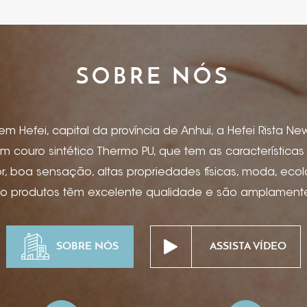
SOBRE NÓS
 Hefei, capital da província de Anhui, a Hefei Rista New 
m couro sintético Thermo PU, que tem as característica
 boa sensação, altas propriedades físicas, moda, eco
so produtos têm excelente qualidade e são amplamente 
, capas de menu, artigos de papelaria, caderno e capa 
ônicos, encadernação para caixas de presente, caixas de
SOBRE NÓS
ASSISTA VÍDEO
as, suprimentos para mesa de hotel, projetos especiais
pitalidade de ponta, etc. Estampagem de folha, impress
ssão offset, serigrafia, hot stamping, bronzeamento, ma