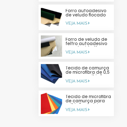
Forro autoadesivo
de veludo flocado
VEJA MAIS
Forro de veludo de
feltro autoadesivo
para tecido (faça
VEJA MAIS
você mesmo)
Tecido de camurça
de microfibra de 0,5
mm para exibição
VEJA MAIS
de joias
Tecido de microfibra
de camurça para
exibição de joias
VEJA MAIS