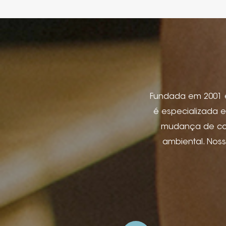
Fundada em 2001 em
é especializada e
mudança de cor,
ambiental. Nos
etiqueta de jeans
produtos eletr
pacote de joi
aplicativos de hos
e relevo, impre