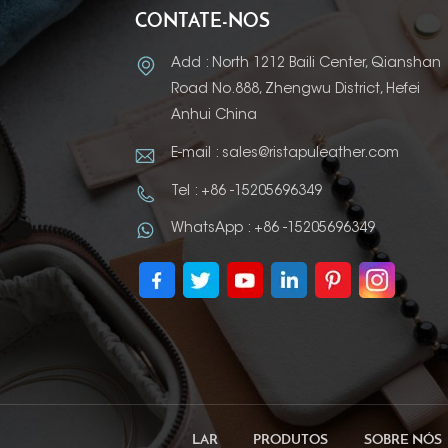
CONTATE-NOS
Add : North 1212 Baili Center, Qianshan
Road No.888, Zhengwu District, Hefei
Anhui China
E-mail : sales@ristapuleather.com
Tel : +86 -15205696349
WhatsApp : +86 -15205696349
LAR
PRODUTOS
SOBRE NÓS