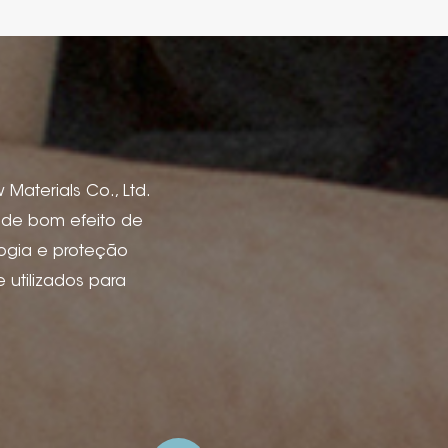
Materials Co., Ltd.
s de bom efeito de
logia e proteção
utilizados para
de livro, capas de
 vinho, caixa e
 de anúncios e
ão de tinta, deboss
lha de arame com