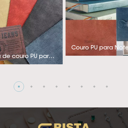
a a indústria de rótulos, embalagens e coberturas de 
nica e pensamento inovador, a Rista adota uma aborda
tos econômicos e de aplicação específica para atender
estiver procurando por um fornecedor de couro sintético 
para sua indústria de roupas, capas ou embalagens sofis
Couro PU para Not
onosco! A visão da empresa é tentando para se tornar 
Etiqueta de couro PU para jeans
edor de couro sintético PU térmico! Ansiosos para cria
profunda com você!