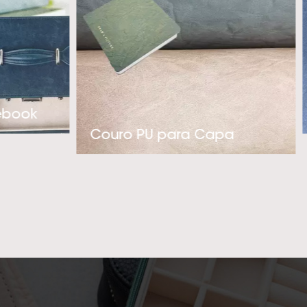
luxo. Com nossa
gem pró-ativa na
 nossos clientes’
PU térmico polidor
ticadas, por favor,
ebook
o mais profissional
Couro PU para Capa
r uma cooperação