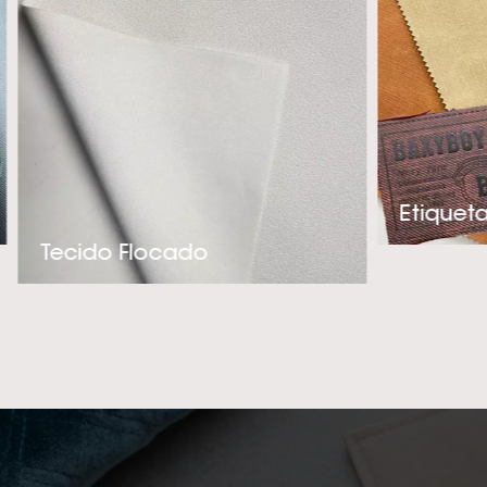
e adequado par
experiência téc
criação de produ
precisa. Se você 
de alta qualidade 
entre em contato c
e melhor fornec
Tecido Flocado