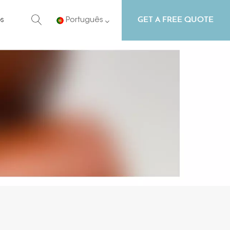
GET A FREE QUOTE
s
Português
English
Русский
Español
Português