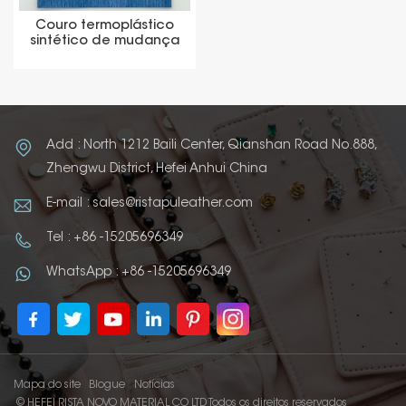
Couro termoplástico
sintético de mudança
de cor para material de
carteira
Add : North 1212 Baili Center, Qianshan Road No.888,
Zhengwu District, Hefei Anhui China
E-mail : sales@ristapuleather.com
Tel : +86 -15205696349
WhatsApp : +86 -15205696349
Mapa do site
Blogue
Notícias
© HEFEI RISTA NOVO MATERIAL CO LTD Todos os direitos reservados