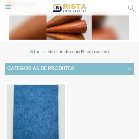
Português
English
Русский
Lar
Materiais de couro PU para carteira
Español
CATEGORIAS DE PRODUTOS
Português