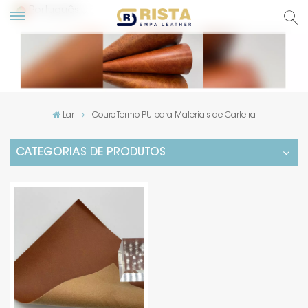
Português
English
Русский
Lar
Couro Termo PU para Materiais de Carteira
Español
CATEGORIAS DE PRODUTOS
Português