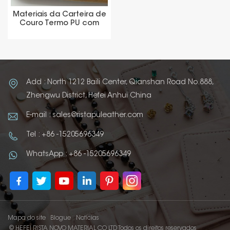
Materiais da Carteira de
Couro Termo PU com
Mudança de Cor
Add : North 1212 Baili Center, Qianshan Road No.888,
Zhengwu District, Hefei Anhui China
E-mail : sales@ristapuleather.com
Tel : +86 -15205696349
WhatsApp : +86 -15205696349
Mapa do site
Blogue
Notícias
© HEFEI RISTA NOVO MATERIAL CO LTD Todos os direitos reservados