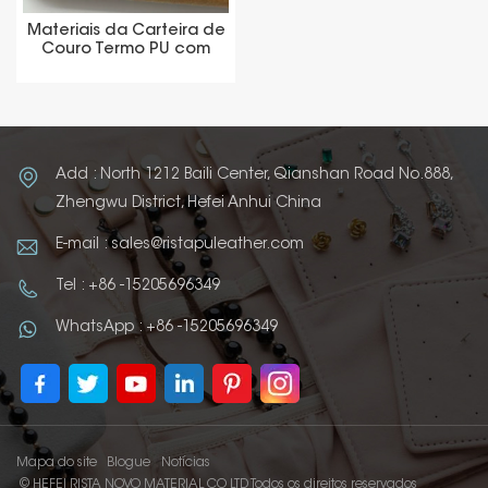
Materiais da Carteira de
Couro Termo PU com
Mudança de Cor
Add : North 1212 Baili Center, Qianshan Road No.888,
Zhengwu District, Hefei Anhui China
E-mail : sales@ristapuleather.com
Tel : +86 -15205696349
WhatsApp : +86 -15205696349
Mapa do site
Blogue
Notícias
© HEFEI RISTA NOVO MATERIAL CO LTD Todos os direitos reservados