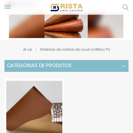
Português
English
Русский
Lar
Materiais de carteira de couro sintético PU
Español
CATEGORIAS DE PRODUTOS
Português