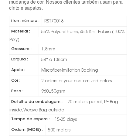
mudança de cor. Nossos clientes também usam para
cinto e sapatos.
item número :
RST70018
Material :
55% Polyurethane, 45% Knit Fabric (100%
Poly)
Grossura :
1.8mm
Largura :
54'' o 138cm
Apoio :
Mircofiber-Imitation Backing
Cor :
2 colors or your customized colors
Peso :
960±50gsm
Detalhe da embalagem :
20 meters per roll, PE Bag
inside, Weave Bag outside
Tempo de espera :
15-25 days
Ordem (MOQ) :
500 meters