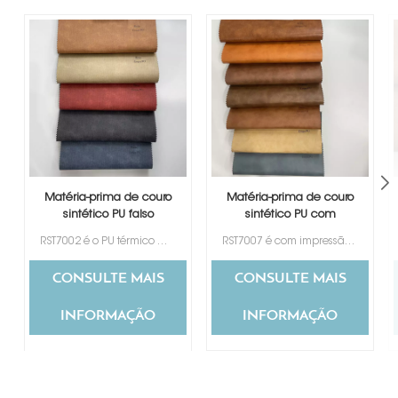
Matéria-prima de couro
Matéria-prima de couro
sintético PU falso
sintético PU com
etiqueta jeans
etiqueta de mudança
RST7002 é o PU térmico mais popular e mais vendido para etiqueta de jeans, disponível em uma variedade de cores para sua seleção. Seu design de textura especial é preferido por muitos clientes de diferentes países.
RST7007 é com impressão de design em nuvem, 7 cores para sua escolha.
de cor
CONSULTE MAIS
CONSULTE MAIS
INFORMAÇÃO
INFORMAÇÃO