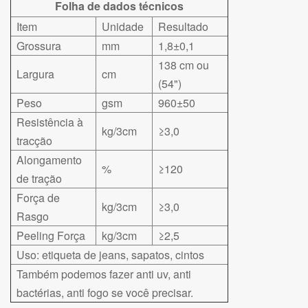
Folha de dados técnicos
Item
Unidade
Resultado
Grossura
mm
1,8±0,1
138 cm ou
Largura
cm
(54")
Peso
gsm
960±50
Resistência à
kg/3cm
≥3,0
tracção
Alongamento
%
≥120
de tração
Força de
kg/3cm
≥3,0
Rasgo
Peeling Força
kg/3cm
≥2,5
Uso: etiqueta de jeans, sapatos, cintos
Também podemos fazer anti uv, anti
bactérias, anti fogo se você precisar.