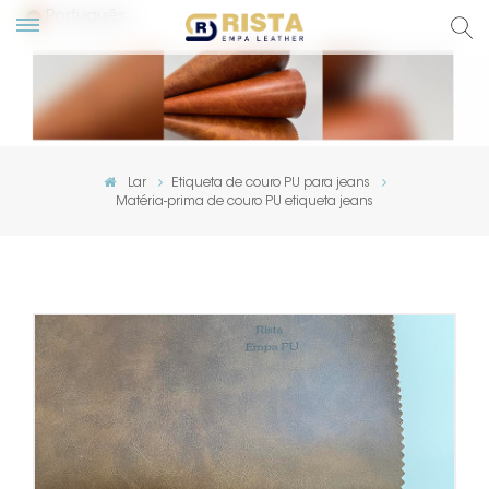
Português
English
Русский
Lar
Etiqueta de couro PU para jeans
Matéria-prima de couro PU etiqueta jeans
Español
Português