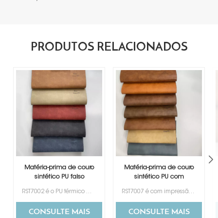
PRODUTOS RELACIONADOS
Matéria-prima de couro
Matéria-prima de couro
sintético PU falso
sintético PU com
etiqueta jeans
etiqueta de mudança
RST7002 é o PU térmico mais popular e mais vendido para etiqueta de jeans, disponível em uma variedade de cores para sua seleção. Seu design de textura especial é preferido por muitos clientes de diferentes países.
RST7007 é com impressão de design em nuvem, 7 cores para sua escolha.
de cor
CONSULTE MAIS
CONSULTE MAIS