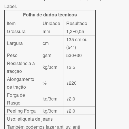
Label.
Folha de dados técnicos
Item
Unidade
Resultado
Grossura
mm
1,2±0,05
135 cm ou
Largura
cm
(54")
Peso
gsm
530±30
Resistência à
kg/3cm
≥2,5
tracção
Alongamento
%
≥220
de tração
Força de
kg/3cm
≥2,0
Rasgo
Peeling Força
kg/3cm
≥2,0
Uso: etiqueta de jeans
Também podemos fazer anti uv, anti