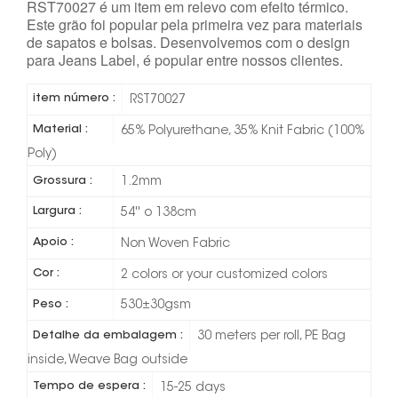
RST70027 é um item em relevo com efeito térmico.
Este grão foi popular pela primeira vez para materiais
de sapatos e bolsas. Desenvolvemos com o design
para Jeans Label, é popular entre nossos clientes.
item número :
RST70027
Material :
65% Polyurethane, 35% Knit Fabric (100%
Poly)
Grossura :
1.2mm
Largura :
54'' o 138cm
Apoio :
Non Woven Fabric
Cor :
2 colors or your customized colors
Peso :
530±30gsm
Detalhe da embalagem :
30 meters per roll, PE Bag
inside, Weave Bag outside
Tempo de espera :
15-25 days