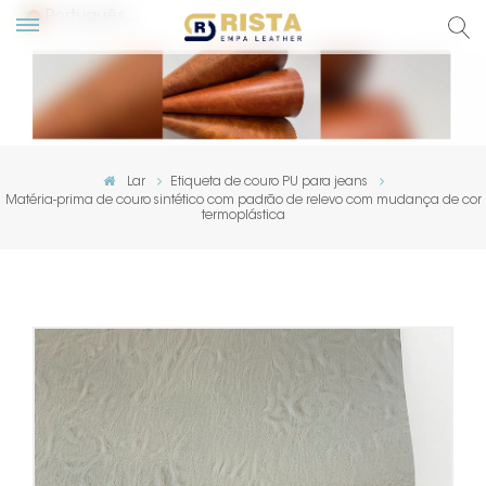
Português
English
Русский
Lar
Etiqueta de couro PU para jeans
Matéria-prima de couro sintético com padrão de relevo com mudança de cor
Español
termoplástica
Português