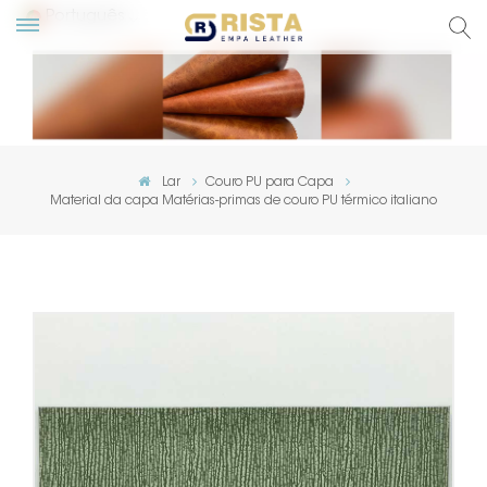
Português
English
Русский
Lar
Couro PU para Capa
Material da capa Matérias-primas de couro PU térmico italiano
Español
Português