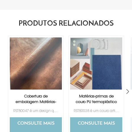
PRODUTOS RELACIONADOS
Cobertura de
Matérias-primas de
embalagem Matérias-
couro PU termoplástico
primas de couro PU
RST80047 é um design que imita couro genuíno. Tem uma boa sensação de toque como a pele.
RST80038 é um couro artificial que muda de cor com um bom design que imita o couro genuíno.
termoplástico
CONSULTE MAIS
CONSULTE MAIS