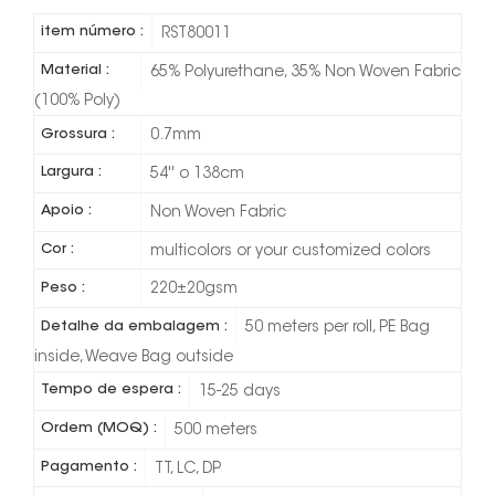
item número :
RST80011
Material :
65% Polyurethane, 35% Non Woven Fabric
(100% Poly)
Grossura :
0.7mm
Largura :
54'' o 138cm
Apoio :
Non Woven Fabric
Cor :
multicolors or your customized colors
Peso :
220±20gsm
Detalhe da embalagem :
50 meters per roll, PE Bag
inside, Weave Bag outside
Tempo de espera :
15-25 days
Ordem (MOQ) :
500 meters
Pagamento :
TT, LC, DP