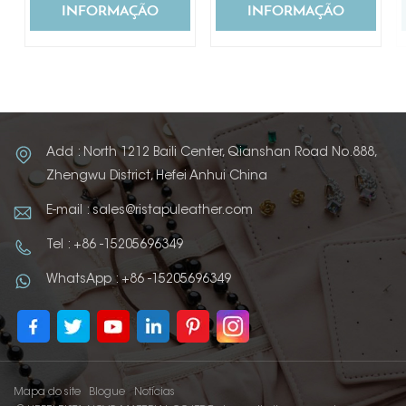
INFORMAÇÃO
INFORMAÇÃO
Add : North 1212 Baili Center, Qianshan Road No.888,
Zhengwu District, Hefei Anhui China
E-mail : sales@ristapuleather.com
Tel : +86 -15205696349
WhatsApp : +86 -15205696349
Mapa do site
Blogue
Notícias