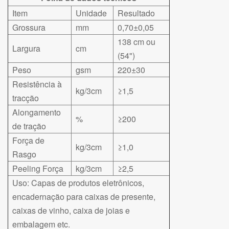
Item
Unidade
Resultado
Grossura
mm
0,70±0,05
138 cm ou
Largura
cm
(54")
Peso
gsm
220±30
Resistência à
kg/3cm
≥1,5
tracção
Alongamento
%
≥200
de tração
Força de
kg/3cm
≥1,0
Rasgo
Peeling Força
kg/3cm
≥2,5
Uso: Capas de produtos eletrônicos,
encadernação para caixas de presente,
caixas de vinho, caixa de joias e
embalagem etc.