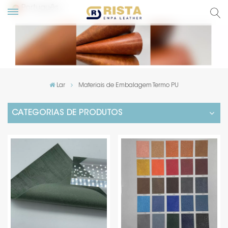
Português
English
Русский
Lar
Materiais de Embalagem Termo PU
Español
CATEGORIAS DE PRODUTOS
Português