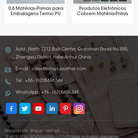
0,6 Matérias-Primas para
Produtos Eletrônicos
Embalagens Termo PU
Cobrem Matéria-Prima
Thermo PU
Add : North 1212 Baili Center, Qianshan Road No.888,
Zhengwu District, Hefei Anhui China
E-mail : sales@ristapuleather.com
Tel : +86 -15205696349
WhatsApp : +86 -15205696349
Mapa do site
Blogue
Notícias
© HEFEI RISTA NOVO MATERIAL CO LTD Todos os direitos reservados