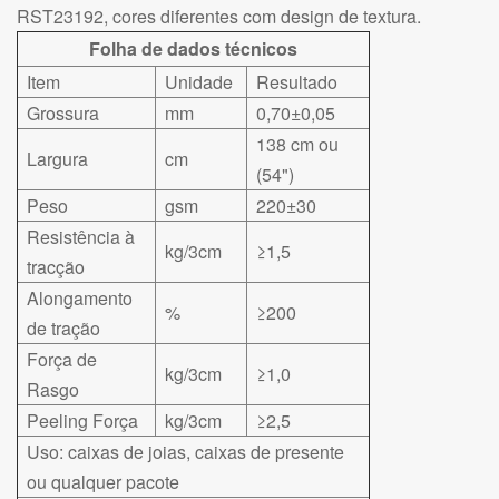
RST23192, cores diferentes com design de textura.
Folha de dados técnicos
Item
Unidade
Resultado
Grossura
mm
0,70±0,05
138 cm ou
Largura
cm
(54")
Peso
gsm
220±30
Resistência à
kg/3cm
≥1,5
tracção
Alongamento
%
≥200
de tração
Força de
kg/3cm
≥1,0
Rasgo
Peeling Força
kg/3cm
≥2,5
Uso: caixas de joias, caixas de presente
ou qualquer pacote