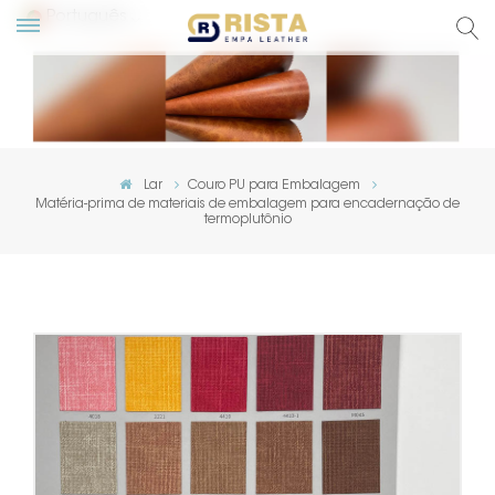
Português
English
Русский
Lar
Couro PU para Embalagem
Matéria-prima de materiais de embalagem para encadernação de
Español
termoplutônio
Português