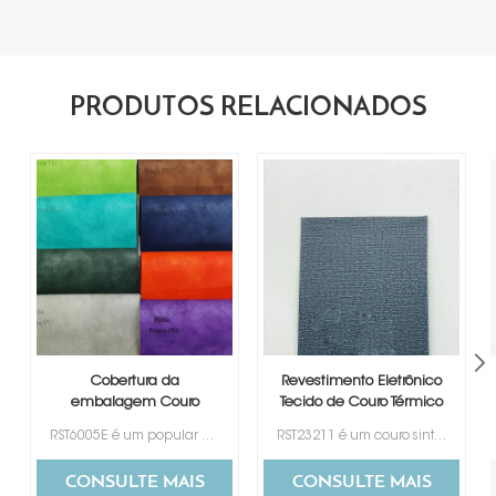
PRODUTOS RELACIONADOS
Cobertura da
Revestimento Eletrônico
embalagem Couro
Tecido de Couro Térmico
Sintético Termo PU
PU 0,7 Matéria-Prima
RST6005E é um popular couro sintético que muda de cor, amplamente utilizado para capas de produtos eletrônicos, encadernação para caixas de presente, caixas de vinho, caixa de joias e embalagem.
RST23211 é um couro sintético com design de tecido que muda de cor, usado principalmente para capas de produtos eletrônicos, encadernação para caixas de presente, caixas de vinho, caixa de joias e embalagem.
Matéria-prima Couro
Sintético
CONSULTE MAIS
CONSULTE MAIS