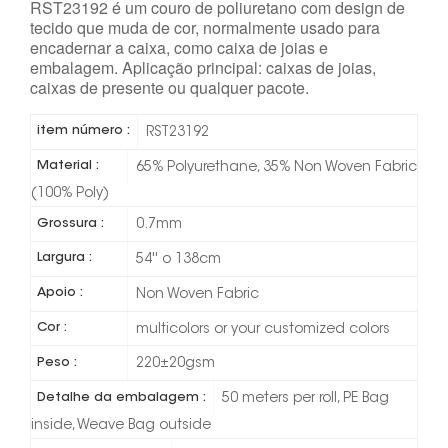
RST23192 é um couro de poliuretano com design de
tecido que muda de cor, normalmente usado para
encadernar a caixa, como caixa de joias e
embalagem. Aplicação principal: caixas de joias,
caixas de presente ou qualquer pacote.
item número :
RST23192
Material :
65% Polyurethane, 35% Non Woven Fabric
(100% Poly)
Grossura :
0.7mm
Largura :
54'' o 138cm
Apoio :
Non Woven Fabric
Cor :
multicolors or your customized colors
Peso :
220±20gsm
Detalhe da embalagem :
50 meters per roll, PE Bag
inside, Weave Bag outside