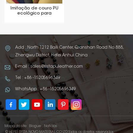
Imitação de couro PU
ecológico para
embalagens de
matérias-primas
Add : North 1212 Baili Center, Qianshan Road No.888,
Zhengwu District, Hefei Anhui China
E-mail : sales@ristapuleather.com
Tel : +86 -15205696349
WhatsApp : +86 -15205696349
Mapa do site
Blogue
Notícias
© HEFEI RISTA NOVO MATERIAL CO LTD Todos os direitos reservados