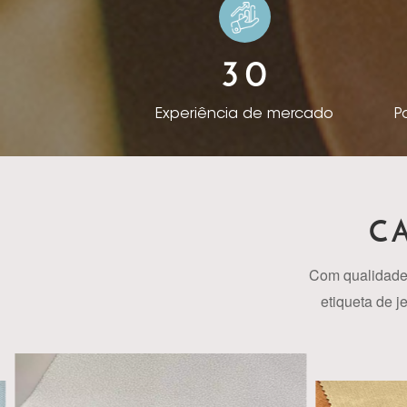
nossos produtos p
Trading Co Ltd. pa
3
0
se proativamente
designs de produto
Experiência de mercado
P
confiança de cl
cores para difere
estoque, os clien
cores e texturas p
C
de nossos clientes
5 milhões de met
Com qualidade
indústria. A Rist
etiqueta de j
EUA, América do S
encadernação
qualidade de noss
usos do couro sin
variedade impress