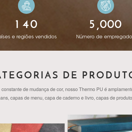
ara criar seu design ideal.Em 2014, Rista abriu uma nova 
ra abrir negócios no exterior. Após anos de desenvolvi
1
4
0
5
0
0
0
 com clientes de diferentes países e regiões, a Rista ac
,
s, adquiriu a habilidade de tomar a direção correta de
aíses e regiões vendidos
Número de empregado
ientes em todo o mundo. Agora temos uma ampla sele
ntes clientes. Para alguns itens populares, podemos of
tes podem comprar um ou dois rolos para teste. Também
ersonalizadas para criar uma marca exclusiva de acord
ATEGORIAS DE PRODUT
.com sapoiar de clientes e fornecedores, todos os an
ros de couro sintético PU que muda de cor e aproveite 
 constante de mudança de cor, nosso Thermo PU
é amplamente
a estabeleceu uma cooperação estável com mais de 30 c
eans, capas de menu, capa de caderno e livro, capas de produto
ul, Índia e Oriente Médio. Estamos mantendo a exploraç
 para caixas de presente, caixas de vinho, caixa de joias e e
os produtos e serviços para atender diferentes requisito
tético PU Thermo Reactive se expandiram muito além d
ionante de cores, relevos e acabamentos chiques. É su