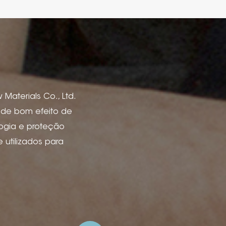
Materials Co., Ltd.
s de bom efeito de
logia e proteção
utilizados para
de livro, capas de
 vinho, caixa e
 de anúncios e
ão de tinta, deboss
lha de arame com