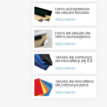
Forro autoadesivo
de veludo flocado
VEJA MAIS
Forro de veludo de
feltro autoadesivo
para tecido (faça
VEJA MAIS
você mesmo)
Tecido de camurça
de microfibra de 0,5
mm para exibição
VEJA MAIS
de joias
Tecido de microfibra
de camurça para
exibição de joias
VEJA MAIS