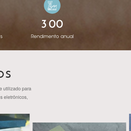
filial Hefei Rista
mento, comunicando-
3
0
0
umulou diferentes
 P&D e conquistou a
s
Rendimento anual
ção de padrões e
erecer produtos em
 podemos dprojetar
o com a solicitação
OS
os exportamos quase
alta reputação na
 utilizado para
lientes da Europa,
s eletrônicos,
ão para melhorar a
mbalagem etc.
s dos clientes. Os
isso agora, em uma
per suave ao toque