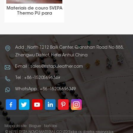
Materiais de couro SVEPA
Thermo PU para
embalagem e cobertura
Add : North 1212 Baili Center, Qianshan Road No.888,
Zhengwu District, Hefei Anhui China
E-mail : sales@ristapuleather.com
Tel : +86 -15205696349
WhatsApp : +86 -15205696349
Mapa do site
Blogue
Notícias
© HEFEI RISTA NOVO MATERIAL CO LTD Todos os direitos reservados