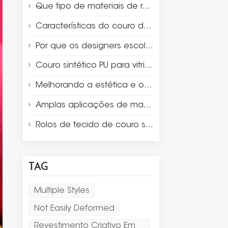
Que tipo de materiais de revestimento são adequados para embalagens de luxo e para a exposição de joias?
Características do couro de camurça de microfibra
Por que os designers escolhem a microfibra de camurça para a exibição e embalagem de joias de luxo?
Couro sintético PU para vitrines de caixas de joias
Melhorando a estética e o design do produto com couro Thermo PU
Amplas aplicações de materiais de couro sintético
Rolos de tecido de couro sintético de dupla face para jogo americano
TAG
Multiple Styles
Not Easily Deformed
Revestimento Criativo Em