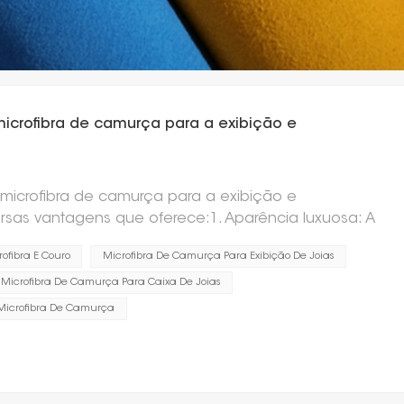
icrofibra de camurça para a exibição e
microfibra de camurça para a exibição e
rsas vantagens que oferece:1. Aparência luxuosa: A
 visual sofisticado e luxuoso que valoriza a joia. Ela
ofibra E Couro
Microfibra De Camurça Para Exibição De Joias
equinte à apresentação.2. Textura macia: A textura
e camurça é delicada com as joias, prevenindo
Microfibra De Camurça Para Caixa De Joias
 é essencial para proteger peças delicadas, como
Microfibra De Camurça
el: Apesar de sua maciez, a microfibra é um material
so regulares. Ela oferece proteção de longa
balagem.4. Versátil: A microfibra de camurça está
amentos e texturas, permitindo que os designers