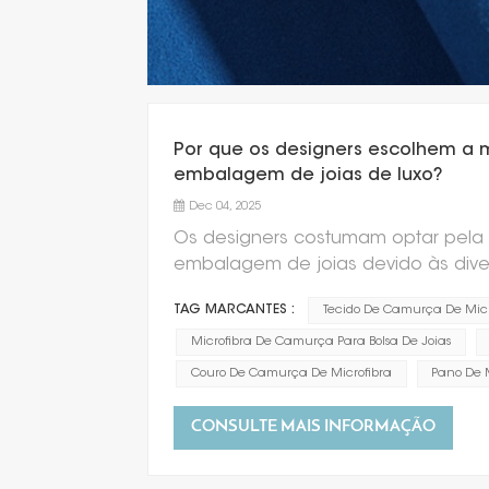
Por que os designers escolhem a m
embalagem de joias de luxo?
Dec 04, 2025
Os designers costumam optar pela 
embalagem de joias devido às dive
microfibra de camurça proporciona um
TAG MARCANTES :
Tecido De Camurça De Micr
adiciona um toque de elegância e r
macia e aveludada da microfibra d
Microfibra De Camurça Para Bolsa De Joias
arranhões e danos. Essa qualidade
Couro De Camurça De Microfibra
Pano De 
pedras preciosas ou metais.3. Duráv
durável que suporta o manuseio e u
CONSULTE MAIS INFORMAÇÃO
duração às joias armazenadas na em
disponível em diversas cores, acab