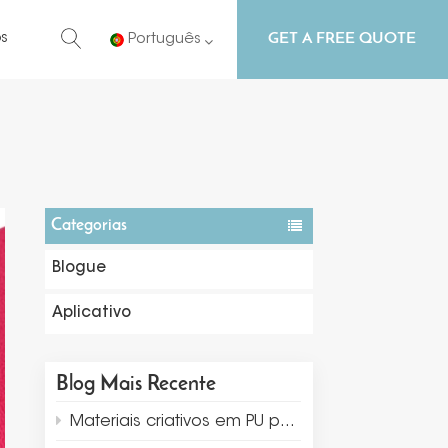
GET A FREE QUOTE
s
Português
English
Русский
Español
Categorias
Português
Blogue
Aplicativo
Blog Mais Recente
Materiais criativos em PU para exibição e embalagem de joias