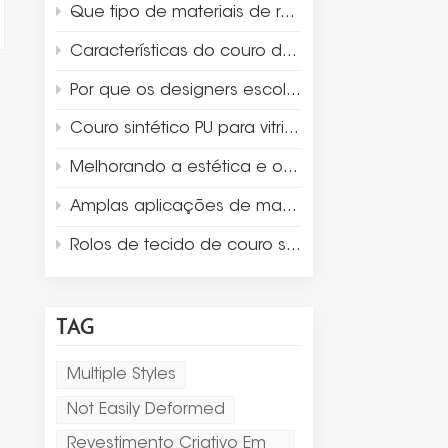
Que tipo de materiais de revestimento são adequados para embalagens de luxo e para a exposição de joias?
Características do couro de camurça de microfibra
Por que os designers escolhem a microfibra de camurça para a exibição e embalagem de joias de luxo?
Couro sintético PU para vitrines de caixas de joias
Melhorando a estética e o design do produto com couro Thermo PU
Amplas aplicações de materiais de couro sintético
Rolos de tecido de couro sintético de dupla face para jogo americano
TAG
Multiple Styles
Not Easily Deformed
Revestimento Criativo Em