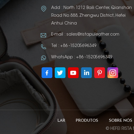
Add : North 1212 Baili Center, Qianshan
Road No.888, Zhengwu District, Hefei
Anhui China
E-mail : sales@ristapuleather.com
Tel : +86 -15205696349
WhatsApp : +86 -15205696349
LAR
PRODUTOS
SOBRE NÓS
© HEFEI RISTA