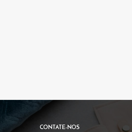
de controle de qualidade de entr
departamento de QC inspeciona a 
rolo, o departamento de QC testa
novamente com o departamento de
de enviar as mercadorias, se necess
Oferecemos um excelente serviço 
que assumiremos e resolveremos pa
quiser saber mais detalhes, entre 
TEL: +86 -15205696349 WhatsApp: +8
CONTATE-NOS