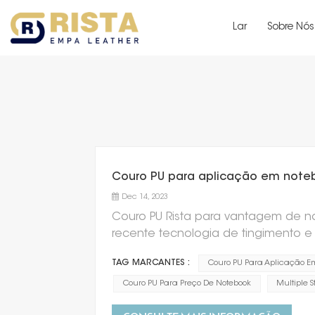
Lar
Sobre Nós
Couro PU para aplicação em note
Dec 14, 2023
Couro PU Rista para vantagem de n
recente tecnologia de tingimento e f
couro de alta qualidade, boa durabi
TAG MARCANTES :
Couro PU Para Aplicação E
de couro, adequado para vários esti
para estampagem a quente, impressã
Couro PU Para Preço De Notebook
Multiple S
para exibição de produtos de not