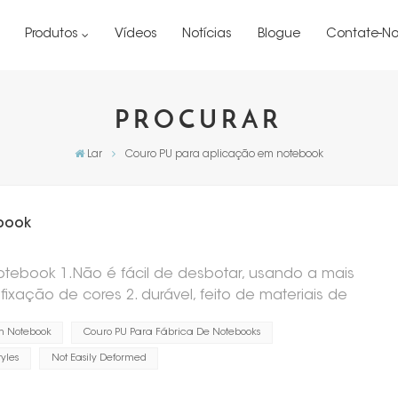
Produtos
Vídeos
Notícias
Blogue
Contate-No
PROCURAR
Lar
Couro PU para aplicação em notebook
book
otebook 1.Não é fácil de desbotar, usando a mais
ixação de cores 2. durável, feito de materiais de
lidade 3. Alta moldabilidade, boa maciez do material
m Notebook
Couro PU Para Fábrica De Notebooks
los 4. resistência a altas temperaturas, adequada
o, etc., não é fácil de deformar Couro PU Rista
tyles
Not Easily Deformed
ebook Tela para notebook em couro PU Rista Couro