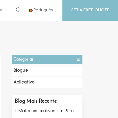
GET A FREE QUOTE
s
Português
English
Русский
Español
Categorias
Português
Blogue
Aplicativo
Blog Mais Recente
Materiais criativos em PU para exibição e embalagem de joias