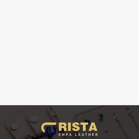
ada antes do lançamento em produção; Nosso
qualidade após cada processo; Antes de embalar o
 o produto acabado; Armazém confirme a quantidade
 embalagem. Enviaremos amostras de envio antes
ário. 7 P: Que tal o serviço pós-venda? R:
pós-venda para cada pedido, qualquer problema
ra você. Três anos de garantia de qualidade. Se
em contato conosco E-mail: sales@ristapuleather.com
6 -15205696349