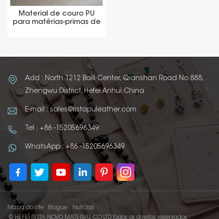
Material de couro PU
para matérias-primas de
capa de livro diário
Add : North 1212 Baili Center, Qianshan Road No.888,
Zhengwu District, Hefei Anhui China
E-mail : sales@ristapuleather.com
Tel : +86 -15205696349
WhatsApp : +86 -15205696349
Mapa do site
Blogue
Notícias
© HEFEI RISTA NOVO MATERIAL CO LTD Todos os direitos reservados