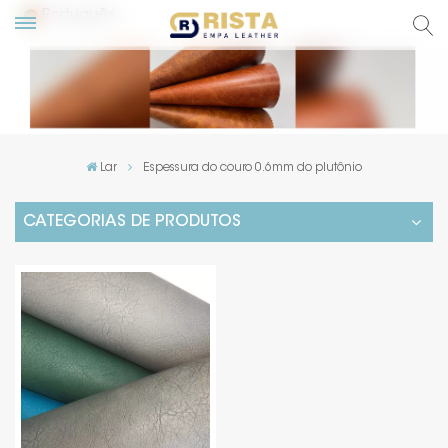
Português
English
Русский
Lar
Espessura do couro 0.6mm do plutônio
Español
CATEGORIAS DE PRODUTOS
Português