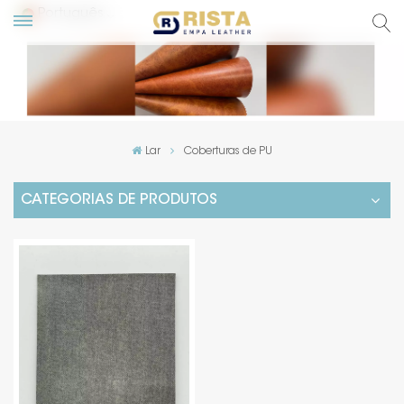
Português
English
Русский
Lar
Coberturas de PU
Español
CATEGORIAS DE PRODUTOS
Português