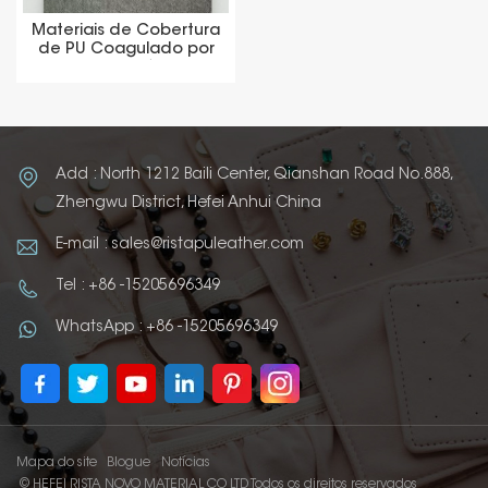
Materiais de Cobertura
de PU Coagulado por
Polimento Térmico
Add : North 1212 Baili Center, Qianshan Road No.888,
Zhengwu District, Hefei Anhui China
E-mail : sales@ristapuleather.com
Tel : +86 -15205696349
WhatsApp : +86 -15205696349
Mapa do site
Blogue
Notícias
© HEFEI RISTA NOVO MATERIAL CO LTD Todos os direitos reservados