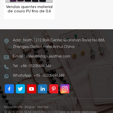
Vendas quentes material
de couro PU fino de 0,6
mm para capa de diário
Add : North 1212 Baili Center, Qianshan Road No.888,
Zhengwu District, Hefei Anhui China
E-mail : sales@ristapuleather.com
Tel : +86 -15205696349
WhatsApp : +86 -15205696349
Mapa do site
Blogue
Notícias
© HEFEI RISTA NOVO MATERIAL CO LTD Todos os direitos reservados