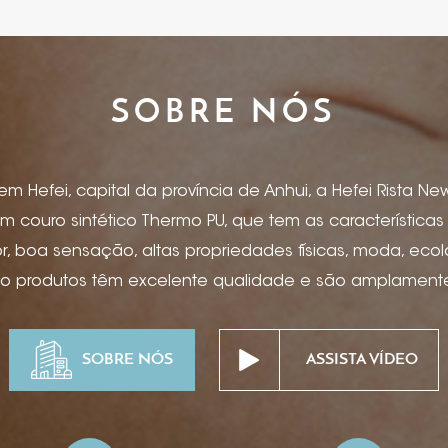
SOBRE NÓS
 Hefei, capital da província de Anhui, a Hefei Rista New 
m couro sintético Thermo PU, que tem as característica
 boa sensação, altas propriedades físicas, moda, eco
so produtos têm excelente qualidade e são amplamente 
, capas de menu, artigos de papelaria, caderno e capa 
ônicos, encadernação para caixas de presente, caixas de
SOBRE NÓS
ASSISTA VÍDEO
as, suprimentos para mesa de hotel, projetos especiais
pitalidade de ponta, etc. Estampagem de folha, impress
ssão offset, serigrafia, hot stamping, bronzeamento, ma