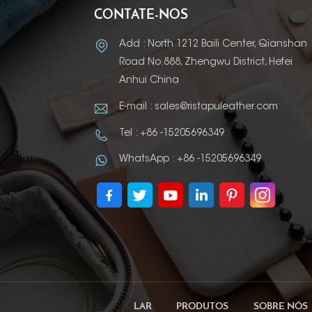
CONTATE-NOS
Add : North 1212 Baili Center, Qianshan
Road No.888, Zhengwu District, Hefei
Anhui China
E-mail : sales@ristapuleather.com
Tel : +86 -15205696349
WhatsApp : +86 -15205696349
LAR
PRODUTOS
SOBRE NÓS