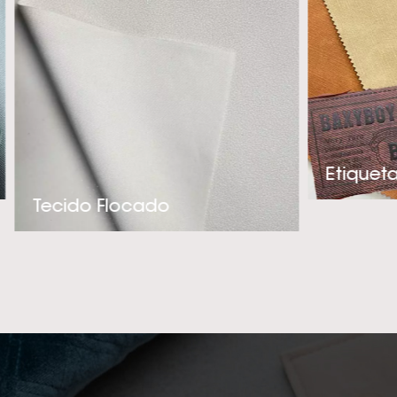
e adequado par
experiência téc
criação de produ
precisa. Se você 
de alta qualidade 
entre em contato c
e melhor fornec
Tecido Flocado