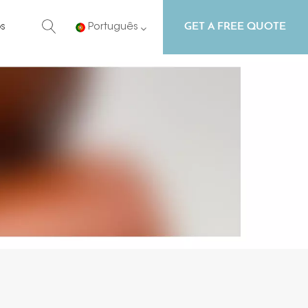
GET A FREE QUOTE
s
Português
English
Русский
Español
Português