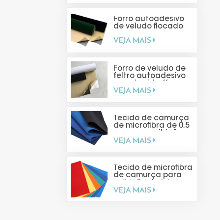
Forro autoadesivo
de veludo flocado
VEJA MAIS
Forro de veludo de
feltro autoadesivo
para tecido (faça
VEJA MAIS
você mesmo)
Tecido de camurça
de microfibra de 0,5
mm para exibição
VEJA MAIS
de joias
Tecido de microfibra
de camurça para
exibição de joias
VEJA MAIS