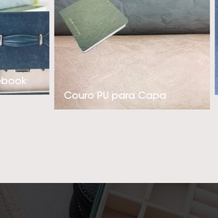
luxo. Com nossa
gem pró-ativa na
 nossos clientes’
PU térmico polidor
ticadas, por favor,
ebook
o mais profissional
Couro PU para Capa
r uma cooperação