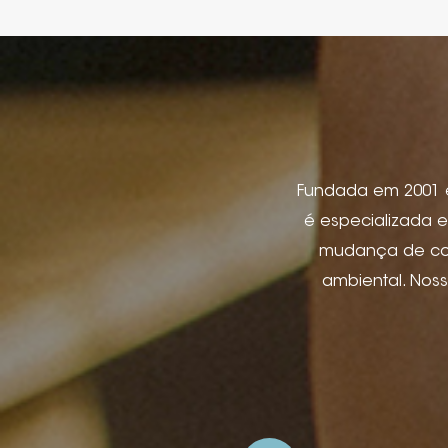
Fundada em 2001 em
é especializada e
mudança de cor,
ambiental. Nos
etiqueta de jeans
produtos eletr
pacote de joi
aplicativos de hos
e relevo, impre