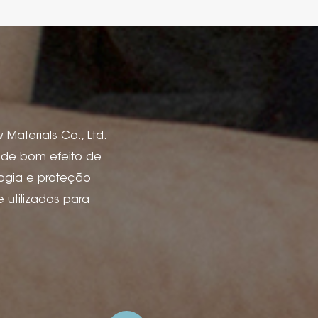
Materials Co., Ltd.
s de bom efeito de
logia e proteção
utilizados para
de livro, capas de
 vinho, caixa e
 de anúncios e
ão de tinta, deboss
lha de arame com