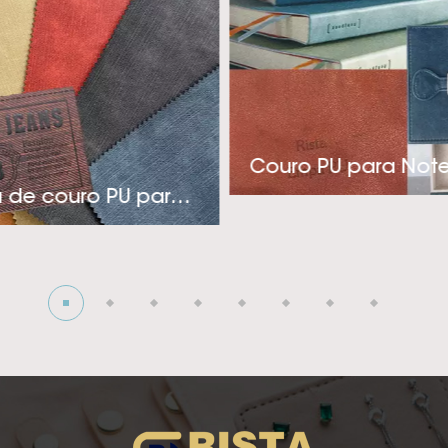
a a indústria de rótulos, embalagens e coberturas de 
nica e pensamento inovador, a Rista adota uma aborda
tos econômicos e de aplicação específica para atender
estiver procurando por um fornecedor de couro sintético 
para sua indústria de roupas, capas ou embalagens sofis
Couro PU para Not
onosco! A visão da empresa é tentando para se tornar 
Etiqueta de couro PU para jeans
edor de couro sintético PU térmico! Ansiosos para cria
profunda com você!