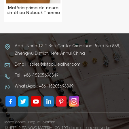
Matéria-prima de couro
sintético Nobuck Thermo
Mudança de cor
Add : North 1212 Baili Center, Qianshan Road No.888,
Zhengwu District, Hefei Anhui China
E-mail : sales@ristapuleather.com
Tel : +86 -15205696349
WhatsApp : +86 -15205696349
Mapa do site
Blogue
Notícias
© HEFEI RISTA NOVO MATERIAL CO LTD Todos os direitos reservados