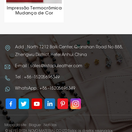
Impressão Termocrômica
Mudança de Cor
Matéria-Prima Couro
Add : North 1212 Baili Center, Qianshan Road No.888,
Zhengwu District, Hefei Anhui China
E-mail : sales@ristapuleather.com
Tel : +86 -15205696349
WhatsApp : +86 -15205696349
Mapa do site
Blogue
Notícias
© HEFEI RISTA NOVO MATERIAL CO LTD Todos os direitos reservados