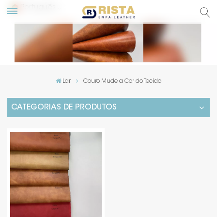
Português
English
Русский
Lar
Couro Mude a Cor do Tecido
Español
CATEGORIAS DE PRODUTOS
Português