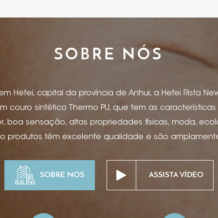
SOBRE NÓS
 Hefei, capital da província de Anhui, a Hefei Rista New 
m couro sintético Thermo PU, que tem as característica
 boa sensação, altas propriedades físicas, moda, eco
so produtos têm excelente qualidade e são amplamente 
, capas de menu, artigos de papelaria, caderno e capa 
ônicos, encadernação para caixas de presente, caixas de
SOBRE NÓS
ASSISTA VÍDEO
as, suprimentos para mesa de hotel, projetos especiais
pitalidade de ponta, etc. Estampagem de folha, impress
ssão offset, serigrafia, hot stamping, bronzeamento, ma