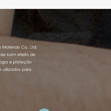
Materials Co., Ltd.
s de bom efeito de
logia e proteção
utilizados para
de livro, capas de
 vinho, caixa e
 de anúncios e
ão de tinta, deboss
lha de arame com