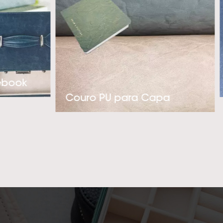
luxo. Com nossa
gem pró-ativa na
 nossos clientes’
PU térmico polidor
ticadas, por favor,
ebook
o mais profissional
Couro PU para Capa
r uma cooperação