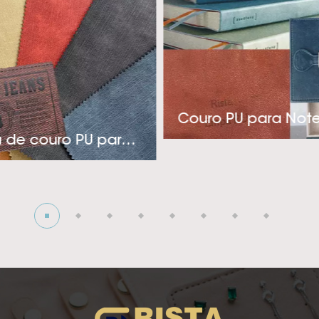
a a indústria de rótulos, embalagens e coberturas de 
nica e pensamento inovador, a Rista adota uma aborda
tos econômicos e de aplicação específica para atender
estiver procurando por um fornecedor de couro sintético 
para sua indústria de roupas, capas ou embalagens sofis
Couro PU para Not
onosco! A visão da empresa é tentando para se tornar 
Etiqueta de couro PU para jeans
edor de couro sintético PU térmico! Ansiosos para cria
profunda com você!