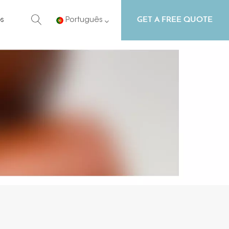
GET A FREE QUOTE
s
Português
English
Русский
Español
Português