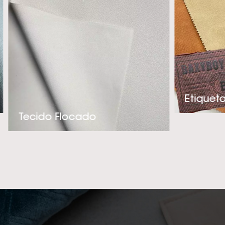
e adequado par
experiência téc
criação de produ
precisa. Se você 
de alta qualidade 
entre em contato c
e melhor fornec
Tecido Flocado