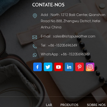
CONTATE-NOS
Add : North 1212 Baili Center, Qianshan
Road No.888, Zhengwu District, Hefei
Anhui China
E-mail : sales@ristapuleather.com
Tel : +86 -15205696349
WhatsApp : +86 -15205696349
LAR
PRODUTOS
SOBRE NÓS