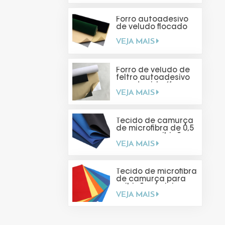
Forro autoadesivo
de veludo flocado
VEJA MAIS
Forro de veludo de
feltro autoadesivo
para tecido (faça
VEJA MAIS
você mesmo)
Tecido de camurça
de microfibra de 0,5
mm para exibição
VEJA MAIS
de joias
Tecido de microfibra
de camurça para
exibição de joias
VEJA MAIS