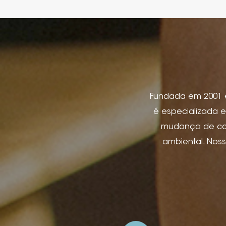
Fundada em 2001 em
é especializada e
mudança de cor,
ambiental. Nos
etiqueta de jeans
produtos eletr
pacote de joi
aplicativos de hos
e relevo, impre