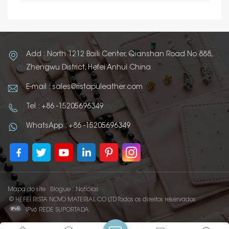
Add : North 1212 Baili Center, Qianshan Road No.888,
Zhengwu District, Hefei Anhui China
E-mail : sales@ristapuleather.com
Tel : +86 -15205696349
WhatsApp : +86 -15205696349
Mapa do site
Blogue
Notícias
© HEFEI RISTA NOVO MATERIAL CO LTD Todos os direitos reservados
IPv6 REDE SUPORTADA