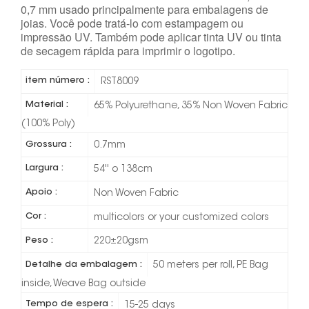
0,7 mm usado principalmente para embalagens de
joias. Você pode tratá-lo com estampagem ou
impressão UV. Também pode aplicar tinta UV ou tinta
de secagem rápida para imprimir o logotipo.
item número :
RST8009
Material :
65% Polyurethane, 35% Non Woven Fabric
(100% Poly)
Grossura :
0.7mm
Largura :
54'' o 138cm
Apoio :
Non Woven Fabric
Cor :
multicolors or your customized colors
Peso :
220±20gsm
Detalhe da embalagem :
50 meters per roll, PE Bag
inside, Weave Bag outside
Tempo de espera :
15-25 days