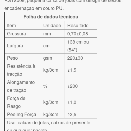
RST8009, pequena caixa de joias com design de seixos,
encadernação em couro PU.
Folha de dados técnicos
Item
Unidade
Resultado
Grossura
mm
0,70±0,05
138 cm ou
Largura
cm
(54")
Peso
gsm
220±30
Resistência à
kg/3cm
≥1,5
tracção
Alongamento
%
≥200
de tração
Força de
kg/3cm
≥1,0
Rasgo
Peeling Força
kg/3cm
≥2,5
Uso: caixas de joias, caixas de presente
ou qualquer pacote