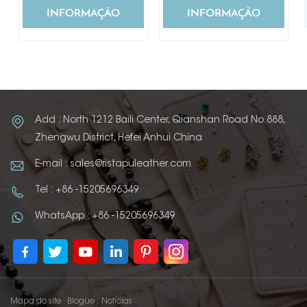
INFORMAÇÃO
INFORMAÇÃO
Add : North 1212 Baili Center, Qianshan Road No.888,
Zhengwu District, Hefei Anhui China
E-mail : sales@ristapuleather.com
Tel : +86 -15205696349
WhatsApp : +86 -15205696349
Mapa do site
Blogue
Notícias