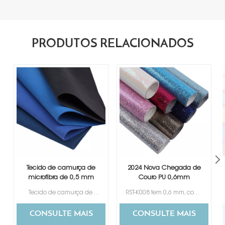
PRODUTOS RELACIONADOS
Tecido de camurça de
2024 Nova Chegada de
microfibra de 0,5 mm
Couro PU 0,6mm
para exibição de joias
Material para Caixa de
Tecido de camurça de microfibra e couroA microfibra de camurça é um material popular para a exibição de joias devido à sua textura macia e aparência elegante. Ela proporciona um fundo luxuoso que realça a apresentação das peças. O material é frequentemente usado em estojos de joias, bandejas, bolsas e outros acessórios de exibição para apresentar anéis, brincos, pulseiras e colares de forma eficaz. A maciez e a natureza não abrasiva da microfibra de camurça ajudam a proteger as joias contra arranhões e danos, além de adicionar um toque de sofisticação à apresentação.
RST-K008 tem 0,6 mm, couro PU brilhante para caixa de embalagem de luxo.
Presente
CONSULTE MAIS
CONSULTE MAIS