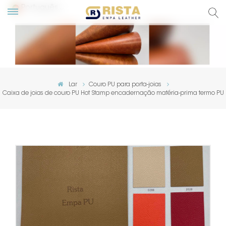
Português
English
Русский
Lar
Couro PU para porta-joias
Caixa de joias de couro PU Hot Stamp encadernação matéria-prima termo PU
Español
Português