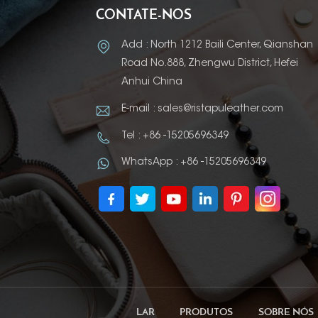
CONTATE-NOS
Add : North 1212 Baili Center, Qianshan
Road No.888, Zhengwu District, Hefei
Anhui China
E-mail : sales@ristapuleather.com
Tel : +86 -15205696349
WhatsApp : +86 -15205696349
LAR
PRODUTOS
SOBRE NÓS