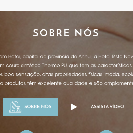
SOBRE NÓS
 Hefei, capital da província de Anhui, a Hefei Rista New 
m couro sintético Thermo PU, que tem as característica
 boa sensação, altas propriedades físicas, moda, eco
so produtos têm excelente qualidade e são amplamente 
, capas de menu, artigos de papelaria, caderno e capa 
ônicos, encadernação para caixas de presente, caixas de
SOBRE NÓS
ASSISTA VÍDEO
as, suprimentos para mesa de hotel, projetos especiais
pitalidade de ponta, etc. Estampagem de folha, impress
ssão offset, serigrafia, hot stamping, bronzeamento, ma