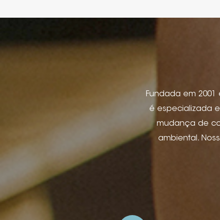
Fundada em 2001 em
é especializada e
mudança de cor,
ambiental. Nos
etiqueta de jeans
produtos eletr
pacote de joi
aplicativos de hos
e relevo, impre