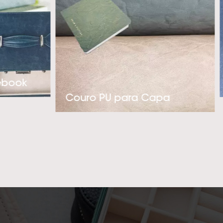
luxo. Com nossa
gem pró-ativa na
 nossos clientes’
PU térmico polidor
ticadas, por favor,
ebook
o mais profissional
Couro PU para Capa
r uma cooperação