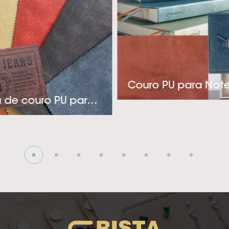
a a indústria de rótulos, embalagens e coberturas de 
nica e pensamento inovador, a Rista adota uma aborda
tos econômicos e de aplicação específica para atender
estiver procurando por um fornecedor de couro sintético 
para sua indústria de roupas, capas ou embalagens sofis
Couro PU para Not
onosco! A visão da empresa é tentando para se tornar 
Etiqueta de couro PU para jeans
edor de couro sintético PU térmico! Ansiosos para cria
profunda com você!