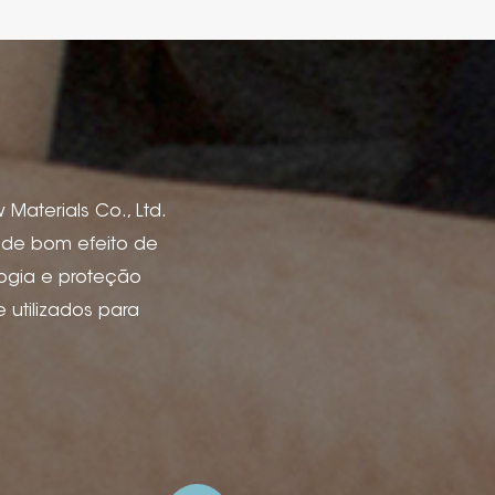
Materials Co., Ltd.
s de bom efeito de
logia e proteção
utilizados para
de livro, capas de
 vinho, caixa e
 de anúncios e
ão de tinta, deboss
lha de arame com