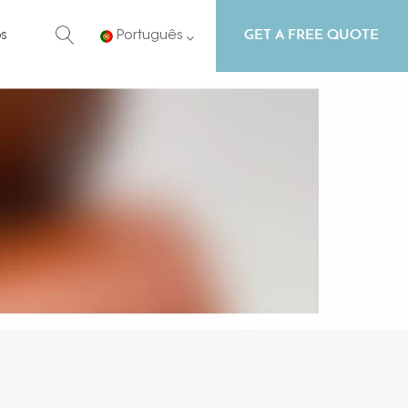
GET A FREE QUOTE
s
Português
English
Русский
Español
Português