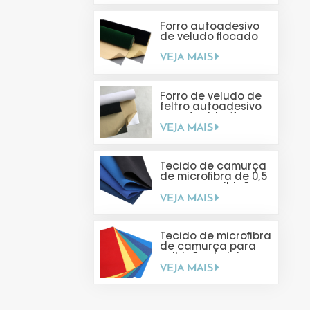
Forro autoadesivo
de veludo flocado
VEJA MAIS
Forro de veludo de
feltro autoadesivo
para tecido (faça
VEJA MAIS
você mesmo)
Tecido de camurça
de microfibra de 0,5
mm para exibição
VEJA MAIS
de joias
Tecido de microfibra
de camurça para
exibição de joias
VEJA MAIS