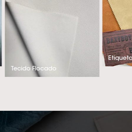
e adequado par
experiência téc
criação de produ
precisa. Se você 
de alta qualidade 
entre em contato c
e melhor fornec
Tecido Flocado