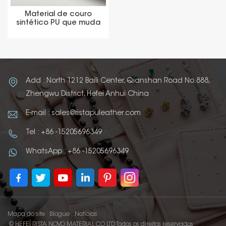
Material de couro
sintético PU que muda
de cor da embalagem
Add : North 1212 Baili Center, Qianshan Road No.888,
Zhengwu District, Hefei Anhui China
E-mail : sales@ristapuleather.com
Tel : +86 -15205696349
WhatsApp : +86 -15205696349
Mapa do site
Blogue
Notícias
© HEFEI RISTA NOVO MATERIAL CO LTD Todos os direitos reservados