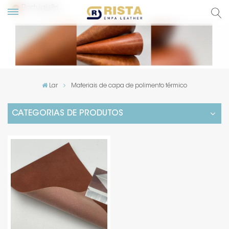
Português
English
Русский
Lar
Materiais de capa de polimento térmico
Español
CATEGORIAS DE PRODUTOS
Português