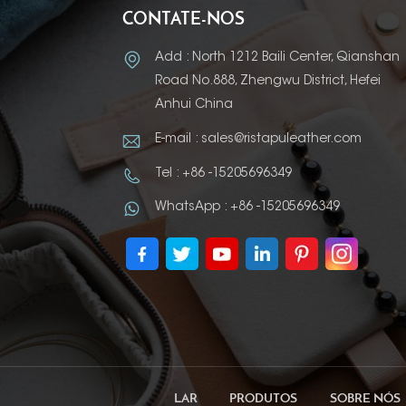
CONTATE-NOS
Add : North 1212 Baili Center, Qianshan
Road No.888, Zhengwu District, Hefei
Anhui China
E-mail : sales@ristapuleather.com
Tel : +86 -15205696349
WhatsApp : +86 -15205696349
LAR
PRODUTOS
SOBRE NÓS