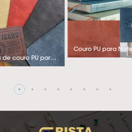
a a indústria de rótulos, embalagens e coberturas de 
nica e pensamento inovador, a Rista adota uma aborda
tos econômicos e de aplicação específica para atender
estiver procurando por um fornecedor de couro sintético 
para sua indústria de roupas, capas ou embalagens sofis
Couro PU para Not
onosco! A visão da empresa é tentando para se tornar 
Etiqueta de couro PU para jeans
edor de couro sintético PU térmico! Ansiosos para cria
profunda com você!