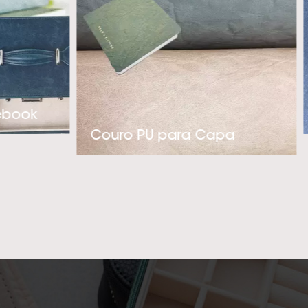
luxo. Com nossa
gem pró-ativa na
 nossos clientes’
PU térmico polidor
ticadas, por favor,
ebook
o mais profissional
Couro PU para Capa
r uma cooperação