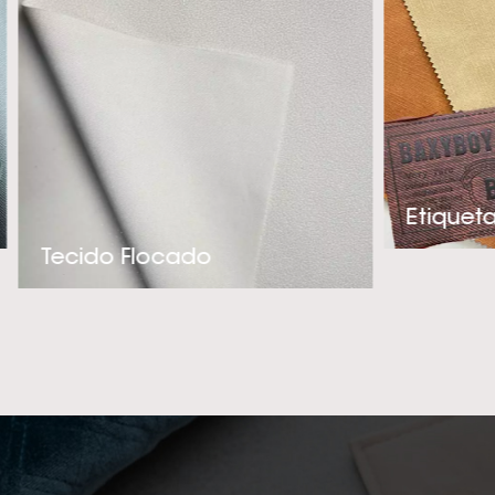
e adequado par
experiência téc
criação de produ
precisa. Se você 
de alta qualidade 
entre em contato c
e melhor fornec
Tecido Flocado