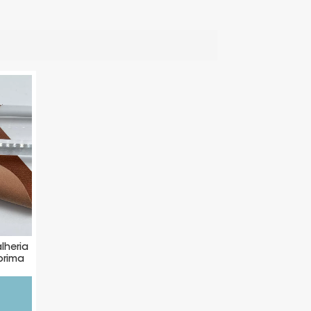
lheria
prima