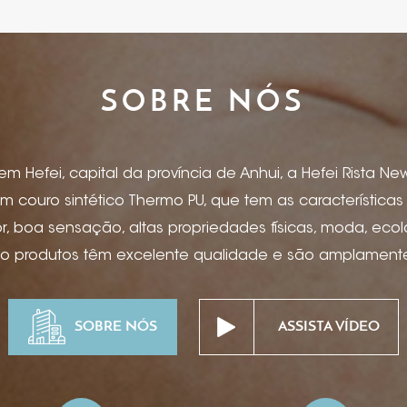
SOBRE NÓS
 Hefei, capital da província de Anhui, a Hefei Rista New 
m couro sintético Thermo PU, que tem as característica
 boa sensação, altas propriedades físicas, moda, eco
so produtos têm excelente qualidade e são amplamente 
, capas de menu, artigos de papelaria, caderno e capa 
ônicos, encadernação para caixas de presente, caixas de
SOBRE NÓS
ASSISTA VÍDEO
as, suprimentos para mesa de hotel, projetos especiais
pitalidade de ponta, etc. Estampagem de folha, impress
ssão offset, serigrafia, hot stamping, bronzeamento, ma