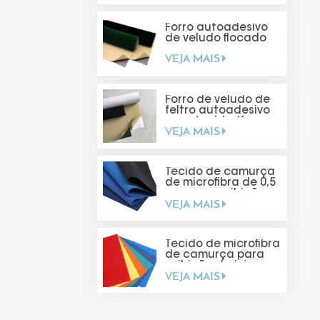
Forro autoadesivo
de veludo flocado
VEJA MAIS
Forro de veludo de
feltro autoadesivo
para tecido (faça
VEJA MAIS
você mesmo)
Tecido de camurça
de microfibra de 0,5
mm para exibição
VEJA MAIS
de joias
Tecido de microfibra
de camurça para
exibição de joias
VEJA MAIS