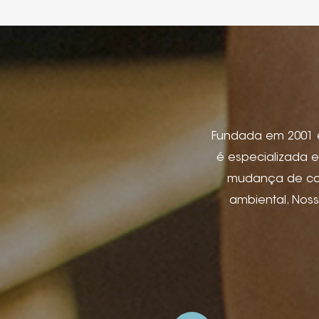
Fundada em 2001 em
é especializada e
mudança de cor,
ambiental. Nos
etiqueta de jeans
produtos eletr
pacote de joi
aplicativos de hos
e relevo, impre