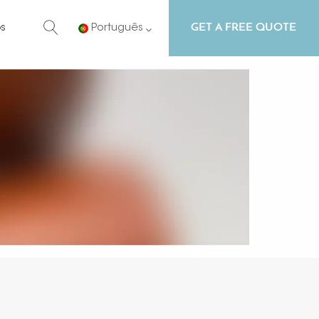
GET A FREE QUOTE
s
Português
English
Русский
Español
Português