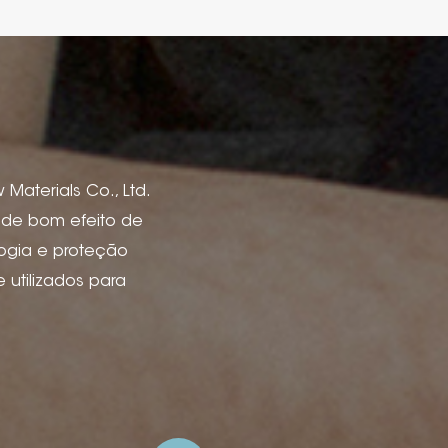
Materials Co., Ltd.
s de bom efeito de
logia e proteção
utilizados para
de livro, capas de
 vinho, caixa e
 de anúncios e
ão de tinta, deboss
lha de arame com