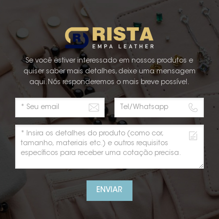
, combinação de materiais, personalização e
nte corretos representam os principais
teriais de PU para embalagens e expositores de
mos dois anos. Se você está considerando
eus projetos de produtos, entre em contato
Se você estiver interessado em nossos produtos e
quiser saber mais detalhes, deixe uma mensagem
aqui. Nós responderemos o mais breve possível.
ENVIAR