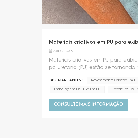
Materiais criativos em PU para ex
Apr 23, 2026
Materiais criativos em PU para exi
poliuretano (PU) estão se tornando
e expositores de joias, graças ao
TAG MARCANTES :
Revestimento Criativo Em P
sustentáveis ​​e ecológicas, além da
valorizam cada vez mais a proteçã
Embalagem De Luxo Em PU
Cobertura Da F
materiais inovadores, como o PU rec
fibra de aloe vera). Ao mesmo te
CONSULTE MAIS INFORMAÇÃO
à base de água e tintas ecológicas
e seguro. A tendência do "Luxo Discr
agradável em detrimento de logot
do material PU se alinha perfeitame