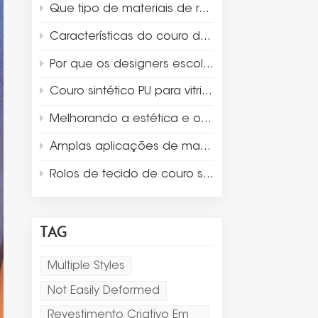
Que tipo de materiais de revestimento são adequados para embalagens de luxo e para a exposição de joias?
Características do couro de camurça de microfibra
Por que os designers escolhem a microfibra de camurça para a exibição e embalagem de joias de luxo?
Couro sintético PU para vitrines de caixas de joias
Melhorando a estética e o design do produto com couro Thermo PU
Amplas aplicações de materiais de couro sintético
Rolos de tecido de couro sintético de dupla face para jogo americano
TAG
Multiple Styles
Not Easily Deformed
Revestimento Criativo Em