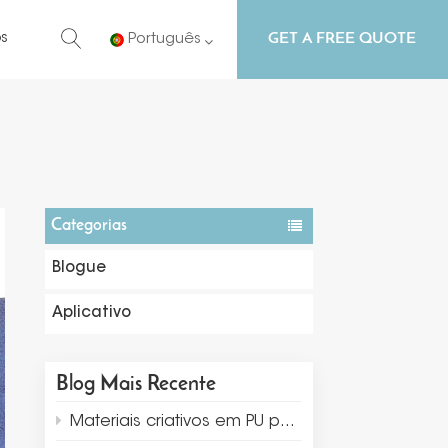
GET A FREE QUOTE
s
Português
English
Русский
Español
Categorias
Português
Blogue
Aplicativo
Blog Mais Recente
Materiais criativos em PU para exibição e embalagem de joias