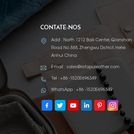
modularidade, luxo discreto e tato
processos de produção ecologicame
impulsionadores da inovação em ma
joias no período atual e nos próxi
CONTATE-NOS
implementar essas tendências em s
conosco!
Add : North 1212 Baili Center, Qianshan
Road No.888, Zhengwu District, Hefei
Anhui China
E-mail : sales@ristapuleather.com
Tel : +86 -15205696349
WhatsApp : +86 -15205696349