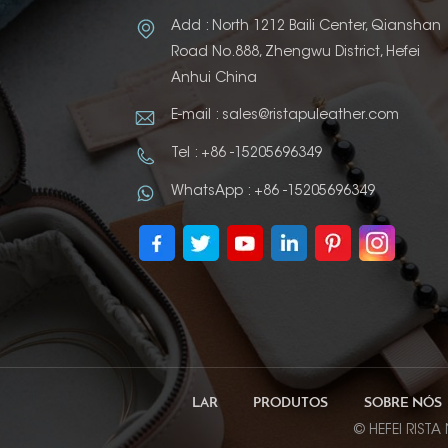
Add : North 1212 Baili Center, Qianshan
Road No.888, Zhengwu District, Hefei
Anhui China
E-mail : sales@ristapuleather.com
Tel : +86 -15205696349
WhatsApp : +86 -15205696349
LAR
PRODUTOS
SOBRE NÓS
© HEFEI RISTA