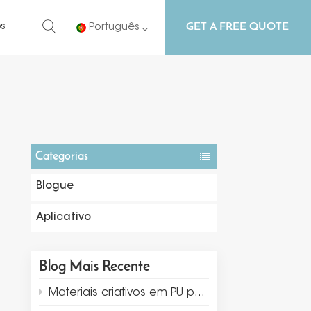
GET A FREE QUOTE
s
Português
English
Русский
Español
Categorias
Português
Blogue
Aplicativo
Blog Mais Recente
Materiais criativos em PU para exibição e embalagem de joias