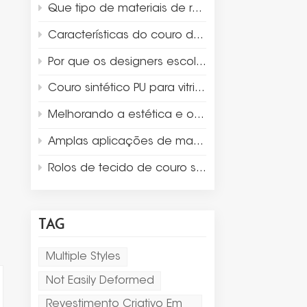
Que tipo de materiais de revestimento são adequados para embalagens de luxo e para a exposição de joias?
Características do couro de camurça de microfibra
Por que os designers escolhem a microfibra de camurça para a exibição e embalagem de joias de luxo?
Couro sintético PU para vitrines de caixas de joias
Melhorando a estética e o design do produto com couro Thermo PU
Amplas aplicações de materiais de couro sintético
Rolos de tecido de couro sintético de dupla face para jogo americano
TAG
Multiple Styles
Not Easily Deformed
Revestimento Criativo Em