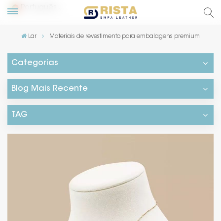
Português
Lar
Materiais de revestimento para embalagens premium
English
Categorias
Русский
Blog Mais Recente
Español
TAG
Português