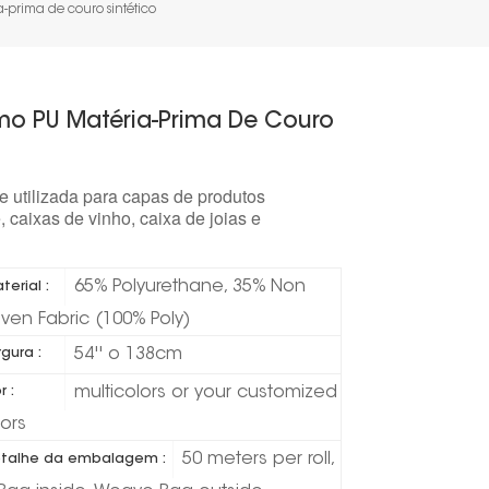
prima de couro sintético
mo PU Matéria-Prima De Couro
utilizada para capas de produtos
 caixas de vinho, caixa de joias e
65% Polyurethane, 35% Non
terial :
ven Fabric (100% Poly)
54'' o 138cm
rgura :
multicolors or your customized
r :
lors
50 meters per roll,
talhe da embalagem :