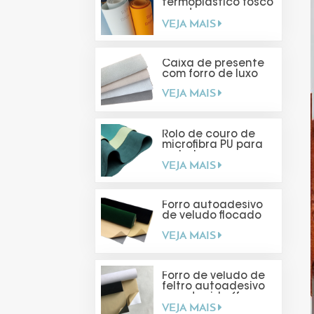
termoplástico fosco
com toque suave
VEJA MAIS
Caixa de presente
com forro de luxo
VEJA MAIS
Rolo de couro de
microfibra PU para
embalagens
VEJA MAIS
Forro autoadesivo
de veludo flocado
VEJA MAIS
Forro de veludo de
feltro autoadesivo
para tecido (faça
VEJA MAIS
você mesmo)