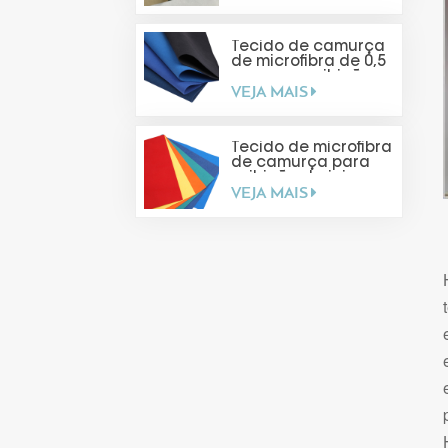
Tecido de camurça
de microfibra de 0,5
mm para exibição
VEJA MAIS
de joias
Tecido de microfibra
de camurça para
exibição de joias
VEJA MAIS