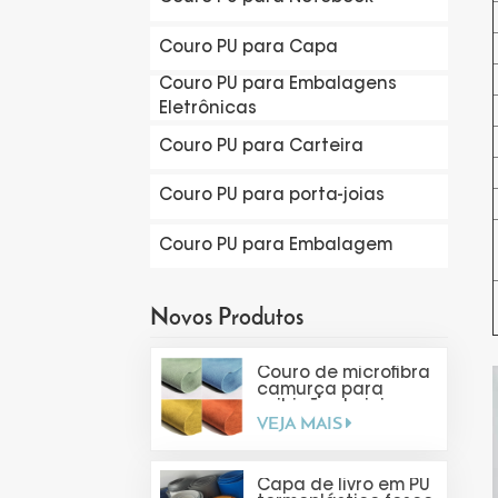
Couro PU para Capa
Couro PU para Embalagens
Eletrônicas
Couro PU para Carteira
Couro PU para porta-joias
Couro PU para Embalagem
Novos Produtos
Couro de microfibra
camurça para
exibição de joias
VEJA MAIS
Capa de livro em PU