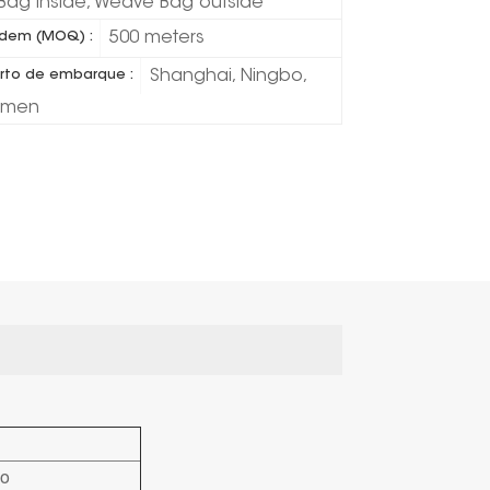
 Bag inside, Weave Bag outside
500 meters
dem (MOQ) :
Shanghai, Ningbo,
rto de embarque :
amen
do