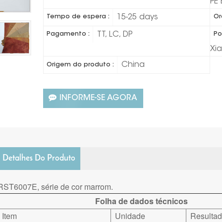
PE
15-25 days
Tempo de espera :
Or
TT, LC, DP
Pagamento :
Po
Xi
China
Origem do produto :
INFORME-SE AGORA
Detalhes Do Produto
RST6007E, série de cor marrom.
Folha de dados técnicos
Item
Unidade
Resulta