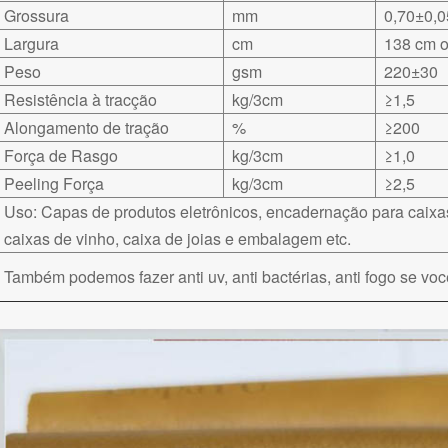
Grossura
mm
0,70±0,0
Largura
cm
138 cm o
Peso
gsm
220±30
Resistência à tracção
kg/3cm
≥1,5
Alongamento de tração
%
≥200
Força de Rasgo
kg/3cm
≥1,0
Peeling Força
kg/3cm
≥2,5
Uso: Capas de produtos eletrônicos, encadernação para caixa
caixas de vinho, caixa de joias e embalagem etc.
Também podemos fazer anti uv, anti bactérias, anti fogo se voc