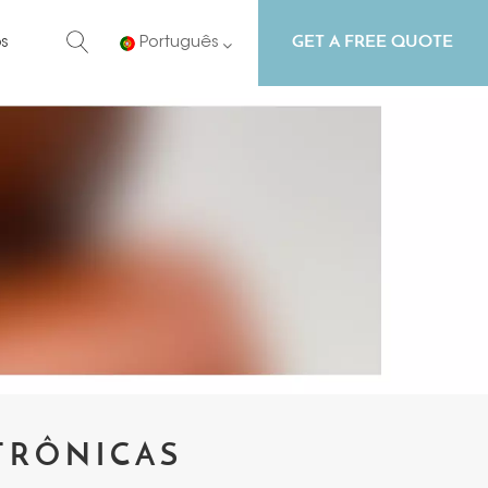
GET A FREE QUOTE
s
Português
English
Русский
Español
Português
TRÔNICAS