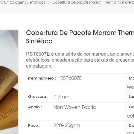
ra Embalagens Eletrônicas
Cobertura de pacote marrom Thermo PU matéria-
Cobertura De Pacote Marrom Ther
Sintético
RST6007E é uma série de cor marrom, amplamente 
eletrônicos, encadernação para caixas de presente,
embalagem.
RST6007E
item número :
Ma
Wo
0.7mm
Grossura :
La
Non Woven Fabric
Apoio :
Co
co
220±20gsm
Peso :
De