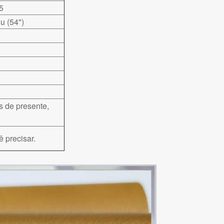
5
u (54")
s de presente,
ê precisar.