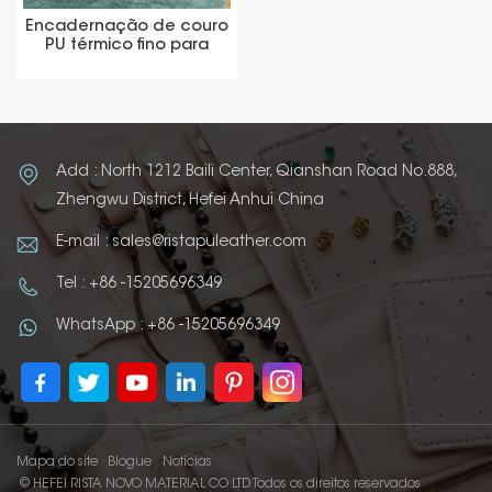
Encadernação de couro
PU térmico fino para
encadernação de livros
Add : North 1212 Baili Center, Qianshan Road No.888,
Zhengwu District, Hefei Anhui China
E-mail : sales@ristapuleather.com
Tel : +86 -15205696349
WhatsApp : +86 -15205696349
Mapa do site
Blogue
Notícias
© HEFEI RISTA NOVO MATERIAL CO LTD Todos os direitos reservados